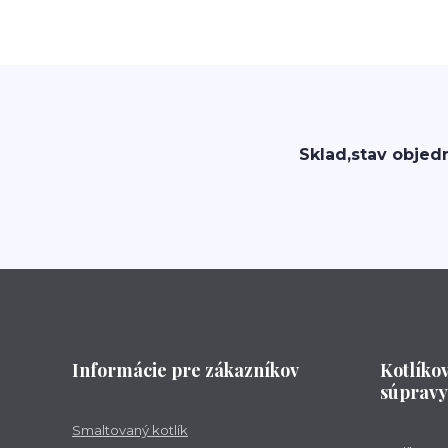
Sklad,stav objed
Informácie pre zákazníkov
Kotlíko
súpravy
Smaltovaný kotlík