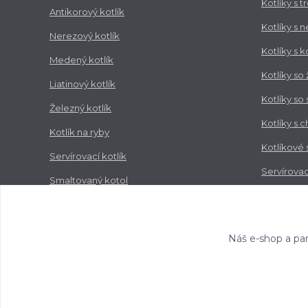
Kotlíky s 
Antikorový kotlík
Kotlíky s 
Nerezový kotlík
Kotlíky s 
Medený kotlík
Kotlíky so
Liatinový kotlík
Kotlíky so
Železný kotlík
Kotlíky s 
Kotlík na ryby
Kotlíkové
Servírovací kotlík
Servírovac
Smaltovaný kotol
Zabíjačko
Nerezový kotol
Náš e-shop a par