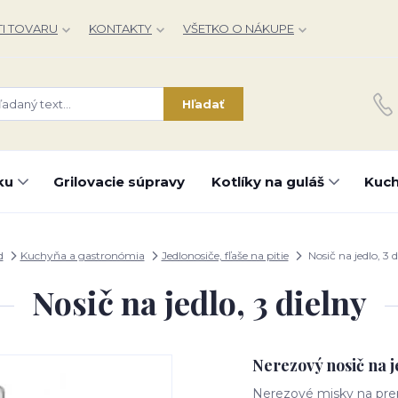
I TOVARU
KONTAKTY
VŠETKO O NÁKUPE
Hľadať
ku
Grilovacie súpravy
Kotlíky na guláš
Kuch
d
Kuchyňa a gastronómia
Jedlonosiče, fľaše na pitie
Nosič na jedlo, 3 d
Nosič na jedlo, 3 dielny
Nerezový nosič na je
Nerezové misky na prep