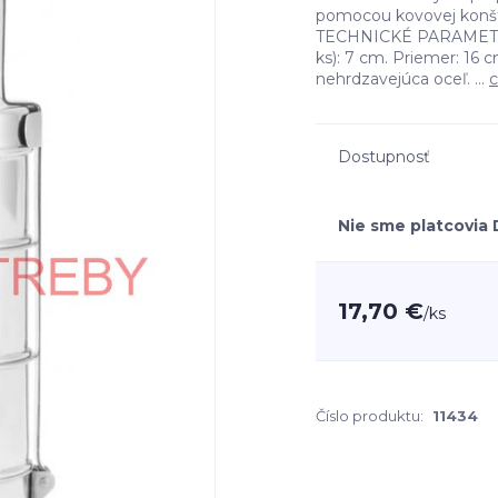
pomocou kovovej konšt
TECHNICKÉ PARAMETRE 
ks): 7 cm. Priemer: 16 c
nehrdzavejúca oceľ. ...
c
Dostupnosť
Nie sme platcovia
17,70 €
/
ks
Číslo produktu:
11434