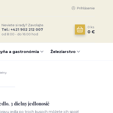
Prihlásenie
Neviete si rady? Zavolajte.
0
ks
Tel.: +421 902 212 007
0 €
od 8:00 - do 16:00 hod
yňa a gastronómia
Železiarstvo
ielny
dlo, 3 dielny jedlonosič
ravu jedla po troch kusoch môžete ich spojiť