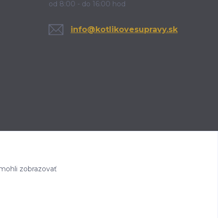
od 8:00 - do 16:00 hod
info@kotlikovesupravy.sk
mohli zobrazovať