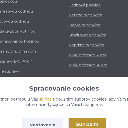
trojnožkou
Liatinová panvica
nerezovou kotlinou
Nerezová panvica
kovovou kotlinou
Oceľová panvica
 žiaruvzdor. kotlinou
Smaltovaná panvica
 smaltovanou kotlinou
Nepriľnavá panvica
chráničom, ohniskom
Wok, priemer: 31 cm
 súpravy BIG PARTY
Wok, priemer: 36 cm
ie súpravy
vé súpravy
Spracovanie cookies
tneri potrebujú Váš
súhlas
s použitím súborov cookies, aby Vám 
informácie týkajúce sa Vašich záujmov.
Súhlasím
Nastavenia