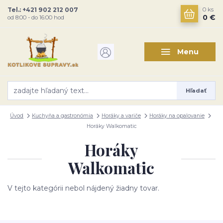
Tel.: +421 902 212 007
0
ks
0 €
od 8:00 - do 16:00 hod
Menu
Hľadať
Úvod
Kuchyňa a gastronómia
Horáky a variče
Horáky na opalovanie
Horáky Walkomatic
Horáky
Walkomatic
V tejto kategórii nebol nájdený žiadny tovar.