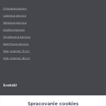
Grilovacie súpravy
Liatinová panvica
Nerezová panvica
Oceľová panvica
Smaltovaná panvica
Nepriľnavá panvica
Wok, priemer: 31 cm
Wok, priemer: 36 cm
Kontakt
Tel.: +421 902 212 007
od 8:00 - do 16:00 hod
Spracovanie cookies