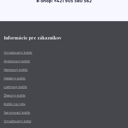
e-shop: +421 905 580 562
Informácie pre zákazníkov
Smaltovaný kotlík
Antikorový kotlík
Nerezový kotlík
Medený kotlík
Liatinový kotlík
Železný kotlík
Kotlík na ryby
Servírovací kotlík
Smaltovaný kotol