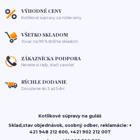
VÝHODNÉ CENY
Kotlíkové súpravy za nízke ceny
VŠETKO SKLADOM
Tovar na 99 % držíme skladom
ZÁKAZNÍCKA PODPORA
Neviete si rady, stačí zavolať
RÝCHLE DODANIE
Doručenie do 3 až 5 dní
Kotlikové súpravy na guláš
Sklad,stav objednávok, osobný odber, reklamácie: +
421 948 212 600, +421 902 212 007