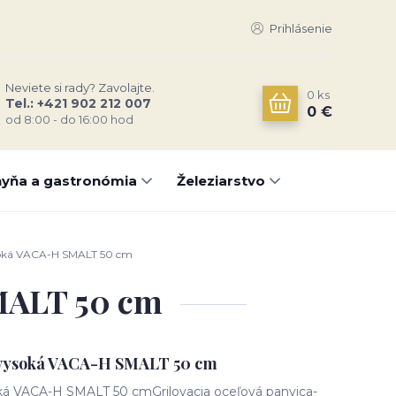
Prihlásenie
Neviete si rady? Zavolajte.
0
ks
Tel.: +421 902 212 007
0 €
od 8:00 - do 16:00 hod
yňa a gastronómia
Železiarstvo
soká VACA-H SMALT 50 cm
MALT 50 cm
a vysoká VACA-H SMALT 50 cm
oká VACA-H SMALT 50 cmGrilovacia oceľová panvica-