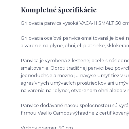
Kompletné špecifikácie
Grilovacia panvica vysoká VACA-H SMALT 50 c
Grilovacia oceľová panvica-smaltovaná je ideál
a varenie na plyne, ohni, el. platničke, sklokeram
Panvica je vyrobená z leštenej ocele s násle
smaltovanie. Oproti tradičnej panvici bez povr
jednoduchšie a možno ju navyše umyť tiež v 
agresívnych umývacích prostriedkov ani umýva
na varenie na "plyne", otvorenom ohni alebo v 
Panvice dodávané našou spoločnosťou sú vyrá
firmou Vaello Campos výhradne z certifikovaný
Vrchny priemer: 50 cm