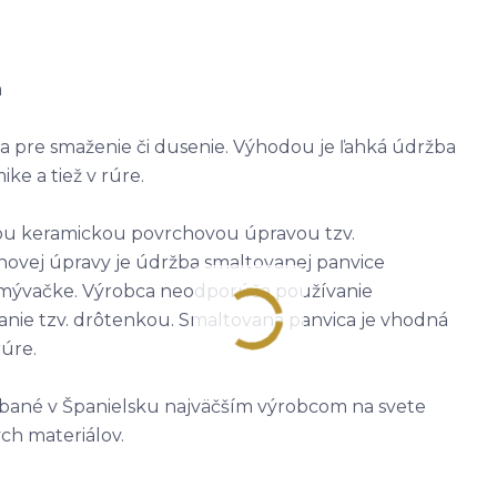
m
na pre smaženie či dusenie. Výhodou je ľahká údržba
ike a tiež v rúre.
dnou keramickou povrchovou úpravou tzv.
chovej úpravy je údržba smaltovanej panvice
umývačke. Výrobca neodporúča používanie
nie tzv. drôtenkou. Smaltovaná panvica je vhodná
rúre.
bané v Španielsku najväčším výrobcom na svete
ch materiálov.