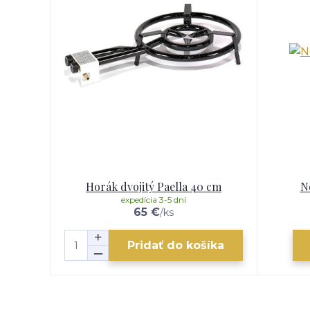
Horák dvojitý Paella 40 cm
N
expedícia 3-5 dní
65 €
/
ks
Pridať do košíka