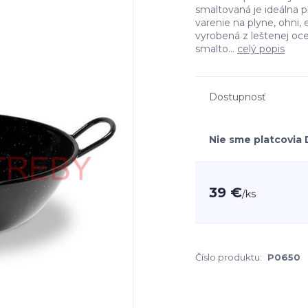
smaltovaná je ideálna p
varenie na plyne, ohni, e
vyrobená z leštenej oc
smalto...
celý popis
Dostupnosť
Nie sme platcovia
39 €
/
ks
Číslo produktu:
P0650