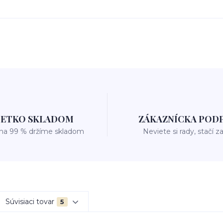
ŠETKO SKLADOM
ZÁKAZNÍCKA POD
 na 99 % držíme skladom
Neviete si rady, stačí z
Súvisiaci tovar
5