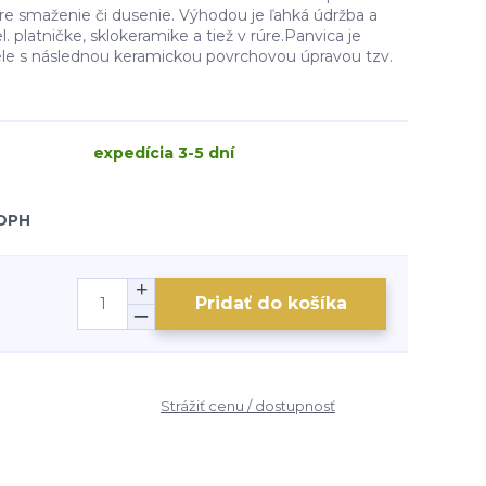
re smaženie či dusenie. Výhodou je ľahká údržba a
l. platničke, sklokeramike a tiež v rúre.Panvica je
ele s následnou keramickou povrchovou úpravou tzv.
expedícia 3-5 dní
 DPH
Pridať do košíka
Strážiť cenu / dostupnosť