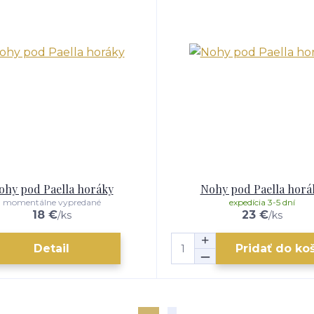
ohy pod Paella horáky
Nohy pod Paella horá
momentálne vypredané
expedícia 3-5 dní
18 €
23 €
/
ks
/
ks
Detail
Pridať do ko