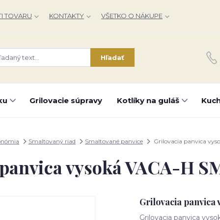
I TOVARU
KONTAKTY
VŠETKO O NÁKUPE
Hľadať
ku
Grilovacie súpravy
Kotlíky na guláš
Kuch
onómia
Smaltovaný riad
Smaltované panvice
Grilovacia panvica vy
a panvica vysoká VACA-H S
Grilovacia panvic
Grilovacia panvica vys