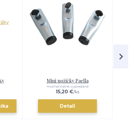
ky
Mini nožičky Paella
Ob
momentálne vypredané
15,20 €
/
ks
šíka
Detail