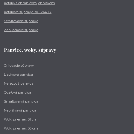
Kotlíky s chráničom, ohniskom
Kotlíkové súpravy BIG PARTY
Servírovacie súpravy
Zabíjačkové súpravy
Panvice, woky, súpravy
Grilovacie súpravy
Liatinová panvica
Nerezová panvica
Oceľová panvica
Smaltovaná panvica
Nepriľnavá panvica
Wok, priemer: 31 cm
Wok, priemer: 36 cm