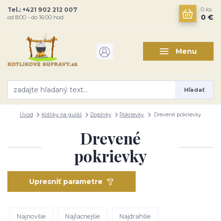
Tel.: +421 902 212 007
0
ks
0 €
od 8:00 - do 16:00 hod
Menu
Hľadať
Úvod
Kotlíky na guláš
Doplnky
Pokrievky
Drevené pokrievky
Drevené
pokrievky
Upresniť parametre
Najnovšie
Najlacnejšie
Najdrahšie