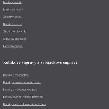
Medený kotlík
Liatinový kotlík
Železný kotlík
Kotlík na ryby
Servírovací kotlík
Smaltovaný kotol
Nerezový kotol
Kotlíkové súpravy a zabíjačkové súpravy
Kotlíky s trojnožkou
Kotlíky s nerezovou kotlinou
Kotlíky s kovovou kotlinou
Kotlíky so žiaruvzdor. kotlinou
Kotlíky so smaltovanou kotlinou