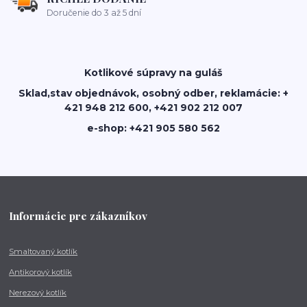
Doručenie do 3 až 5 dní
Kotlikové súpravy na guláš
Sklad,stav objednávok, osobný odber, reklamácie: +
421 948 212 600, +421 902 212 007
e-shop: +421 905 580 562
Informácie pre zákazníkov
Smaltovaný kotlík
Antikorový kotlík
Nerezový kotlík