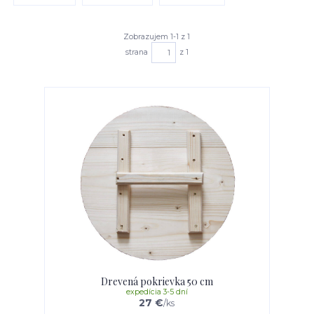
Zobrazujem 1-1 z 1
strana
z 1
Drevená pokrievka 50 cm
expedícia 3-5 dní
27 €
/
ks