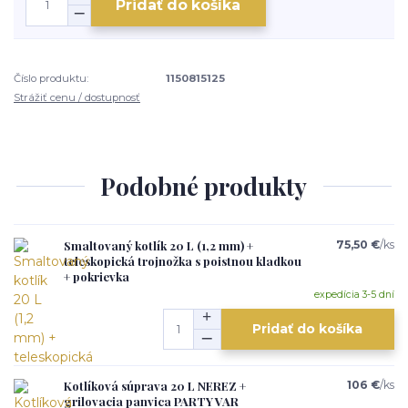
Pridať do košíka
Číslo produktu:
1150815125
Strážiť cenu / dostupnosť
Podobné produkty
Smaltovaný kotlík 20 L (1,2 mm) +
75,50 €
/
ks
teleskopická trojnožka s poistnou kladkou
+ pokrievka
expedícia 3-5 dní
Pridať do košíka
Kotlíková súprava 20 L NEREZ +
106 €
/
ks
grilovacia panvica PARTY VAR