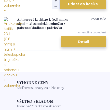
Pridať do košíka
Antikorový kotlík 20 L (0,8 mm) s
75,50 €
/
ks
nitmi + teleskopická trojnožka s
poistnou kladkou + pokrievka
momentálne vypredané
Detail
VÝHODNÉ CENY
Kotlíkové súpravy za nízke ceny
VŠETKO SKLADOM
Tovar na 99 % držíme skladom