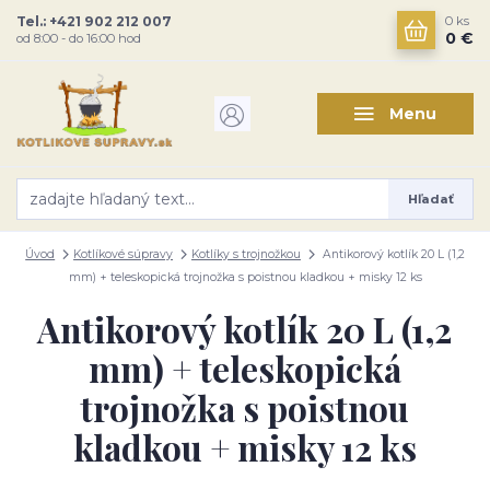
Tel.: +421 902 212 007
0
ks
0 €
od 8:00 - do 16:00 hod
Menu
Hľadať
Úvod
Kotlíkové súpravy
Kotlíky s trojnožkou
Antikorový kotlík 20 L (1,2
mm) + teleskopická trojnožka s poistnou kladkou + misky 12 ks
Antikorový kotlík 20 L (1,2
mm) + teleskopická
trojnožka s poistnou
kladkou + misky 12 ks