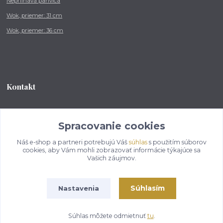
Nepriľnavá panvica
Wok, priemer: 31 cm
Wok, priemer: 36 cm
Kontakt
Tel.: +421 902 212 007
od 8:00 - do 16:00 hod
Spracovanie cookies
Náš e-shop a partneri potrebujú Váš
súhlas
s použitím súborov
info@kotlikovesupravy.sk
cookies, aby Vám mohli zobrazovať informácie týkajúce sa
Vašich záujmov.
Súhlasím
Nastavenia
Copyright © 2017-2050 kotlikovesupravy.sk, všetky práva vyhradené..
Súhlas môžete odmietnuť
tu
.
Vytvorené na
Eshop-rychlo.sk