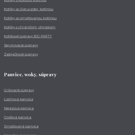
Kotlíky so žiaruvzdor. kotlinou
Kotlíky so smaltovanou kotlinou
Kotlíky s chráničom, ohniskom
Kotlíkové súpravy BIG PARTY
Servírovacie súpravy
Zabíjačkové súpravy
Panvice, woky, súpravy
Grilovacie súpravy
Liatinová panvica
Nerezová panvica
Oceľová panvica
Smaltovaná panvica