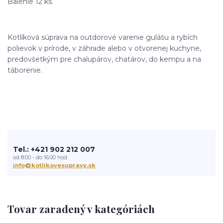
Balenie 12 ks.
Kotlíková súprava na outdorové varenie gulášu a rybích
polievok v prírode, v záhrade alebo v otvorenej kuchyne,
predovšetkým pre chalupárov, chatárov, do kempu a na
táborenie.
Tel.: +421 902 212 007
od 8:00 - do 16:00 hod
info@kotlikovesupravy.sk
Tovar zaradený v kategóriách