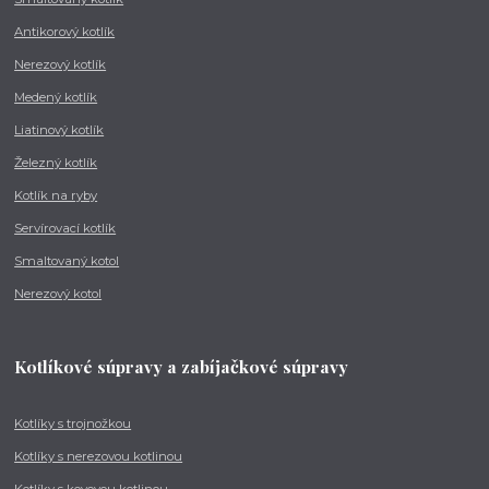
Antikorový kotlík
Nerezový kotlík
Medený kotlík
Liatinový kotlík
Železný kotlík
Kotlík na ryby
Servírovací kotlík
Smaltovaný kotol
Nerezový kotol
Kotlíkové súpravy a zabíjačkové súpravy
Kotlíky s trojnožkou
Kotlíky s nerezovou kotlinou
Kotlíky s kovovou kotlinou