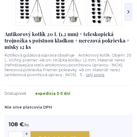
Antikorový kotlík 20 L (1,2 mm) + teleskopická
trojnožka s poistnou kladkou + nerezová pokrievka +
misky 12 ks
Kotlíková gulášová súprava obsahuje: Antikorový kotlík. Objem: 20
L. Vrchný priemer: 48 cm. Hrúbka kotlíku: 1,2 mm. Materiál: nerez
(nehrdzavejúca oceľ s antikorovou povrchovou úpravou - INOX).
Nerezová pokrievka Priemer pokrievky: 48 cm. Materiál: nerez
(antikorová povrchová úprava - INOX). Š...
celý popis
Dostupnosť
expedícia 3-5 dní
Nie sme platcovia DPH
108 €
/
ks