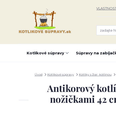
VLASTNOST
Kotlíkové súpravy
Súpravy na zabíjač
Úvod
Kotlíkové súpravy
Kotlíky s žiar. kotlinou
Antikorový kotlí
nožičkami 42 c