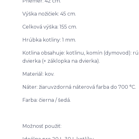
Priemer: 42 cm.
Výška nožičiek: 45 cm.
Celková výška: 155 cm.
Hrúbka kotliny: 1 mm.
Kotlina obsahuje: kotlinu, komín (dymovod): rúr
dvierka (+ záklopka na dvierka).
Materiál: kov.
Náter: žiaruvzdorná náterová farba do 700 °C.
Farba: čierna / šedá.
Možnosť použiť: