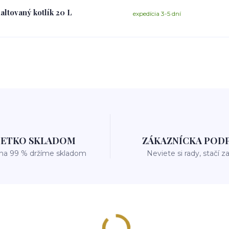
altovaný kotlík 20 L
expedícia 3-5 dní
ŠETKO SKLADOM
ZÁKAZNÍCKA POD
 na 99 % držíme skladom
Neviete si rady, stačí z