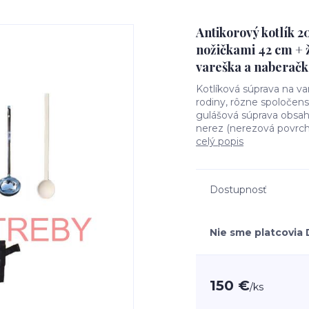
Antikorový kotlík 2
nožičkami 42 cm + 
vareška a naberačk
Kotlíková súprava na va
rodiny, rôzne spoločens
gulášová súprava obsahu
nerez (nerezová povrch
celý popis
Dostupnosť
Nie sme platcovia
150 €
/
ks