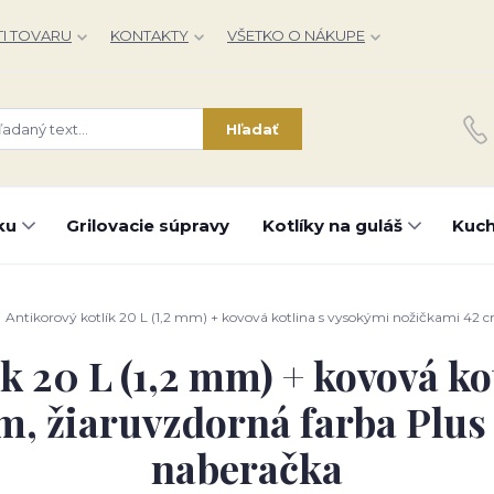
I TOVARU
KONTAKTY
VŠETKO O NÁKUPE
Hľadať
ku
Grilovacie súpravy
Kotlíky na guláš
Kuch
Antikorový kotlík 20 L (1,2 mm) + kovová kotlina s vysokými nožičkami 42 
k 20 L (1,2 mm) + kovová k
m, žiaruvzdorná farba Plus 
naberačka