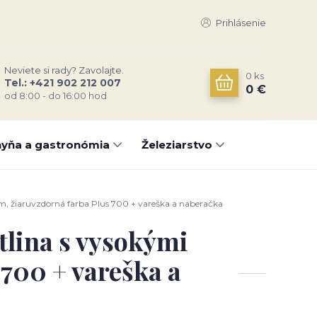
Prihlásenie
Neviete si rady? Zavolajte.
0
ks
Tel.: +421 902 212 007
0 €
od 8:00 - do 16:00 hod
yňa a gastronómia
Železiarstvo
cm, žiaruvzdorná farba Plus 700 + vareška a naberačka
otlina s vysokými
700 + vareška a