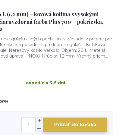
0 L (1,2 mm) + kovová kotlina s vysokými
žiaruvzdorná farba Plus 700 + pokrievka,
a
renie gulášu a iných pochutín v záhrade, v prírode pre
ké akcie a posedenia pri dobrom guláši. Kotlíková
je: Nerezový kotlík. Veľkosť: Objem: 20 L. Materiál:
ová úprava - INOX). Hrúbka: 1,2 mm. Vrchný priem...
expedícia 3-5 dní
 DPH
Pridať do košíka