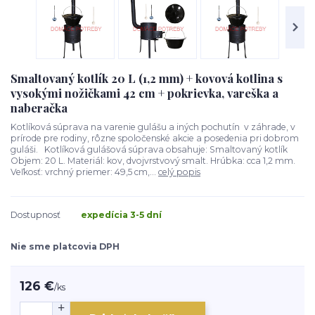
Smaltovaný kotlík 20 L (1,2 mm) + kovová kotlina s
vysokými nožičkami 42 cm + pokrievka, vareška a
naberačka
Kotlíková súprava na varenie gulášu a iných pochutín v záhrade, v
prírode pre rodiny, rôzne spoločenské akcie a posedenia pri dobrom
guláši. Kotlíková gulášová súprava obsahuje: Smaltovaný kotlík
Objem: 20 L. Materiál: kov, dvojvrstvový smalt. Hrúbka: cca 1,2 mm.
Veľkosť: vrchný priemer: 49,5 cm,...
celý popis
Dostupnosť
expedícia 3-5 dní
Nie sme platcovia DPH
126 €
/
ks