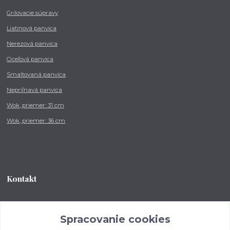
Grilovacie súpravy
Liatinová panvica
Nerezová panvica
Oceľová panvica
Smaltovaná panvica
Nepriľnavá panvica
Wok, priemer: 31 cm
Wok, priemer: 36 cm
Kontakt
Tel.: +421 902 212 007
od 8:00 - do 16:00 hod
Spracovanie cookies