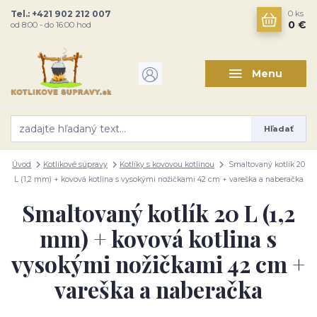
Tel.: +421 902 212 007
0
ks
0 €
od 8:00 - do 16:00 hod
Menu
Hľadať
Úvod
Kotlíkové súpravy
Kotlíky s kovovou kotlinou
Smaltovaný kotlík 20
L (1,2 mm) + kovová kotlina s vysokými nožičkami 42 cm + vareška a naberačka
Smaltovaný kotlík 20 L (1,2
mm) + kovová kotlina s
vysokými nožičkami 42 cm +
vareška a naberačka