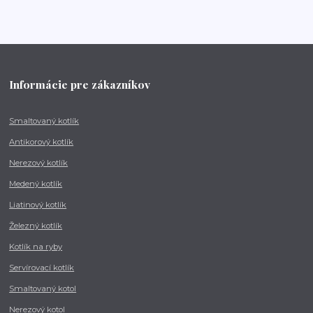
Informácie pre zákazníkov
Smaltovaný kotlík
Antikorový kotlík
Nerezový kotlík
Medený kotlík
Liatinový kotlík
Železný kotlík
Kotlík na ryby
Servírovací kotlík
Smaltovaný kotol
Nerezový kotol