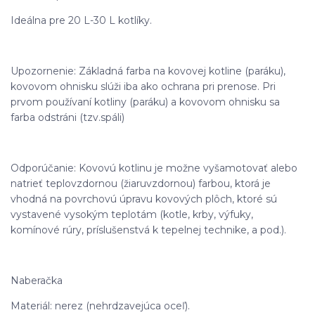
Ideálna pre 20 L-30 L kotlíky.
Upozornenie: Základná farba na kovovej kotline (paráku),
kovovom ohnisku slúži iba ako ochrana pri prenose. Pri
prvom používaní kotliny (paráku) a kovovom ohnisku sa
farba odstráni (tzv.spáli)
Odporúčanie: Kovovú kotlinu je možne vyšamotovať alebo
natrieť teplovzdornou (žiaruvzdornou) farbou, ktorá je
vhodná na povrchovú úpravu kovových plôch, ktoré sú
vystavené vysokým teplotám (kotle, krby, výfuky,
komínové rúry, príslušenstvá k tepelnej technike, a pod.).
Naberačka
Materiál: nerez (nehrdzavejúca oceľ).