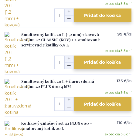
expedícia 3-5 dní
Pridať do košíka
Smaltovaný kotlík 20 L (1,2 mm) + kovová
99 €
/
ks
kotlina 42 CLASSIC (KOV) + 2 smaltované
servírovacie kotlíky 0,8 L
expedícia 3-5 dní
Pridať do košíka
Smaltovaný kotlík 20 L + žiaruvzdorná
135 €
/
ks
kotlina 42 PLUS 600 4 MM
expedícia 3-5 dní
Pridať do košíka
Kotlíkový gulášový set 42 PLUS 600 +
110 €
/
ks
smaltovaný kotlík 20 L
expedícia 3-5 dní