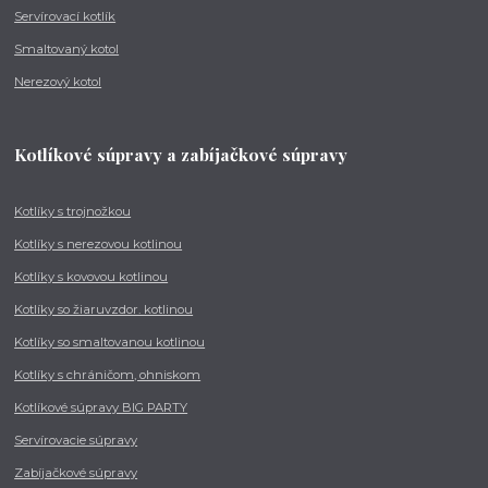
Servírovací kotlík
Smaltovaný kotol
Nerezový kotol
Kotlíkové súpravy a zabíjačkové súpravy
Kotlíky s trojnožkou
Kotlíky s nerezovou kotlinou
Kotlíky s kovovou kotlinou
Kotlíky so žiaruvzdor. kotlinou
Kotlíky so smaltovanou kotlinou
Kotlíky s chráničom, ohniskom
Kotlíkové súpravy BIG PARTY
Servírovacie súpravy
Zabíjačkové súpravy