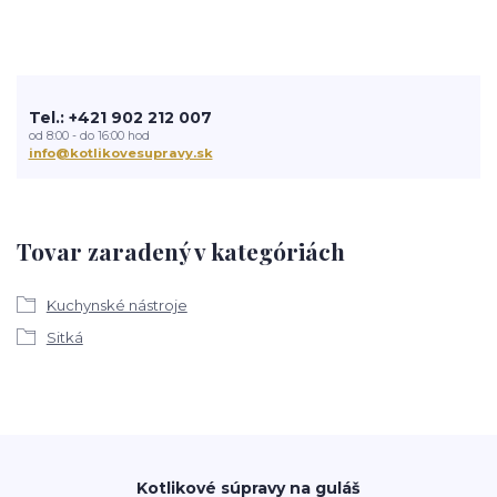
Tel.: +421 902 212 007
od 8:00 - do 16:00 hod
info@kotlikovesupravy.sk
Tovar zaradený v kategóriách
Kuchynské nástroje
Sitká
Kotlikové súpravy na guláš