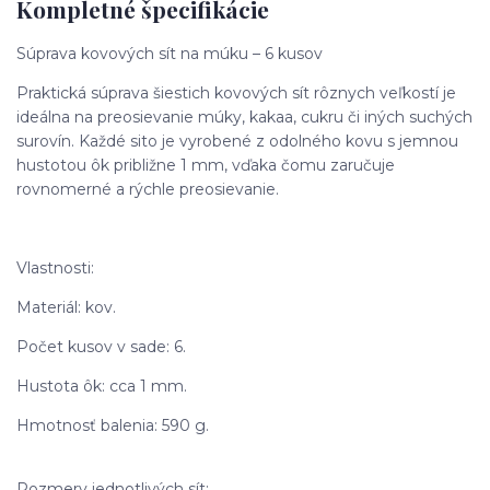
Kompletné špecifikácie
Súprava kovových sít na múku – 6 kusov
Praktická súprava šiestich kovových sít rôznych veľkostí je
ideálna na preosievanie múky, kakaa, cukru či iných suchých
surovín. Každé sito je vyrobené z odolného kovu s jemnou
hustotou ôk približne 1 mm, vďaka čomu zaručuje
rovnomerné a rýchle preosievanie.
Vlastnosti:
Materiál: kov.
Počet kusov v sade: 6.
Hustota ôk: cca 1 mm.
Hmotnosť balenia: 590 g.
Rozmery jednotlivých sít: