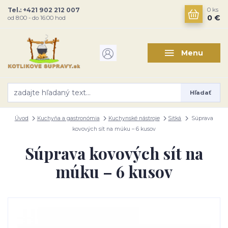
Tel.: +421 902 212 007
0
ks
0 €
od 8:00 - do 16:00 hod
Menu
Hľadať
Úvod
Kuchyňa a gastronómia
Kuchynské nástroje
Sitká
Súprava
kovových sít na múku – 6 kusov
Súprava kovových sít na
múku – 6 kusov