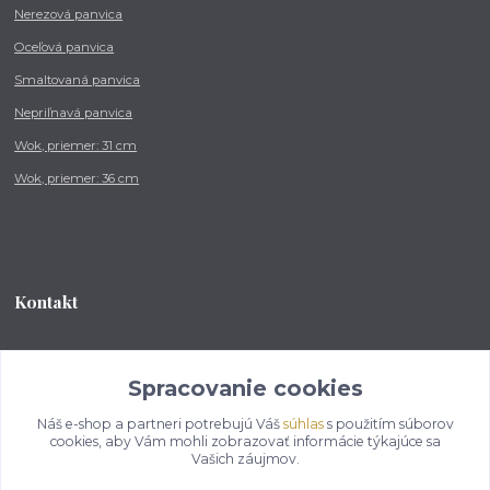
Nerezová panvica
Oceľová panvica
Smaltovaná panvica
Nepriľnavá panvica
Wok, priemer: 31 cm
Wok, priemer: 36 cm
Kontakt
Tel.: +421 902 212 007
od 8:00 - do 16:00 hod
Spracovanie cookies
Náš e-shop a partneri potrebujú Váš
súhlas
s použitím súborov
info@kotlikovesupravy.sk
cookies, aby Vám mohli zobrazovať informácie týkajúce sa
Vašich záujmov.