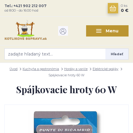
Tel.: +421 902 212 007
0
ks
0 €
od 8:00 - do 16:00 hod
Menu
Hľadať
Úvod
Kuchyňa a gastronómia
Horáky a variče
Elektrické spájky
Spájkovacie hroty 60 W
Spájkovacie hroty 60 W