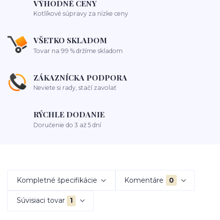
VÝHODNÉ CENY
Kotlíkové súpravy za nízke ceny
VŠETKO SKLADOM
Tovar na 99 % držíme skladom
ZÁKAZNÍCKA PODPORA
Neviete si rady, stačí zavolať
RÝCHLE DODANIE
Doručenie do 3 až 5 dní
Kompletné špecifikácie
Komentáre
0
Súvisiaci tovar
1