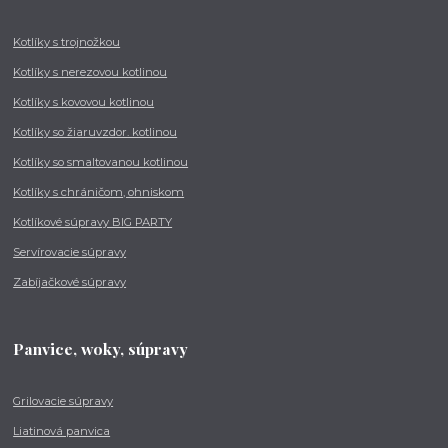
Kotlíky s trojnožkou
Kotlíky s nerezovou kotlinou
Kotlíky s kovovou kotlinou
Kotlíky so žiaruvzdor. kotlinou
Kotlíky so smaltovanou kotlinou
Kotlíky s chráničom, ohniskom
Kotlíkové súpravy BIG PARTY
Servírovacie súpravy
Zabíjačkové súpravy
Panvice, woky, súpravy
Grilovacie súpravy
Liatinová panvica