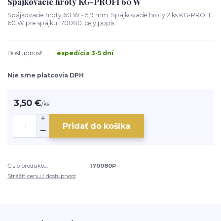
Spájkovacie hroty KG-PROFI 60 W
Spájkovacie hroty 60 W - 5,9 mm. Spájkovacie hroty 2 ks KG-PROFI
60 W pre spájku 170080.
celý popis
Dostupnosť
expedícia 3-5 dní
Nie sme platcovia DPH
3,50 €
/
ks
Pridať do košíka
Číslo produktu:
170080P
Strážiť cenu / dostupnosť