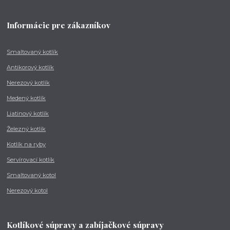
Informácie pre zákazníkov
Smaltovaný kotlík
Antikorový kotlík
Nerezový kotlík
Medený kotlík
Liatinový kotlík
Železný kotlík
Kotlík na ryby
Servírovací kotlík
Smaltovaný kotol
Nerezový kotol
Kotlíkové súpravy a zabíjačkové súpravy