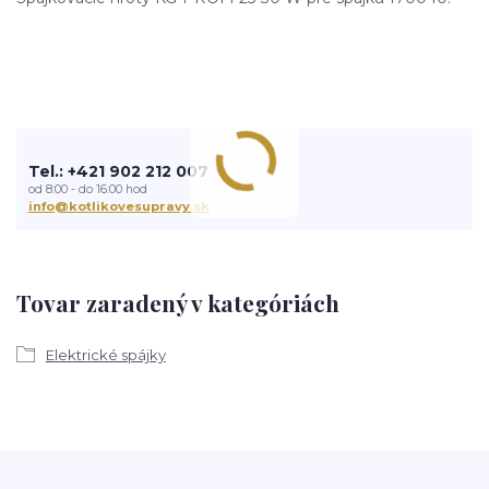
Tel.: +421 902 212 007
od 8:00 - do 16:00 hod
info@kotlikovesupravy.sk
Tovar zaradený v kategóriách
Elektrické spájky