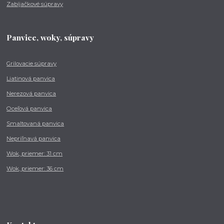
Zabíjačkové súpravy
Panvice, woky, súpravy
Grilovacie súpravy
Liatinová panvica
Nerezová panvica
Oceľová panvica
Smaltovaná panvica
Nepriľnavá panvica
Wok, priemer: 31 cm
Wok, priemer: 36 cm