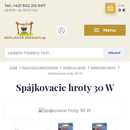
Tel.: +421 902 212 007
0
ks
0 €
od 8:00 - do 16:00 hod
Menu
Hľadať
Úvod
Kuchyňa a gastronómia
Horáky a variče
Elektrické spájky
Spájkovacie hroty 30 W
Spájkovacie hroty 30 W