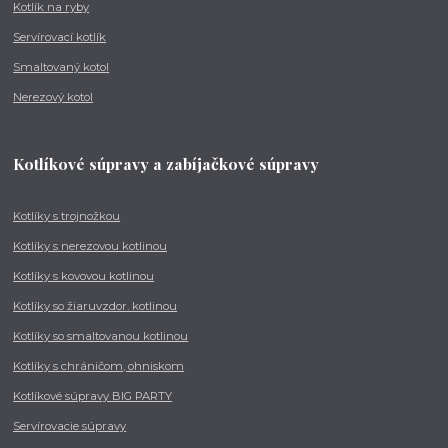
Kotlík na ryby
Servírovací kotlík
Smaltovaný kotol
Nerezový kotol
Kotlíkové súpravy a zabíjačkové súpravy
Kotlíky s trojnožkou
Kotlíky s nerezovou kotlinou
Kotlíky s kovovou kotlinou
Kotlíky so žiaruvzdor. kotlinou
Kotlíky so smaltovanou kotlinou
Kotlíky s chráničom, ohniskom
Kotlíkové súpravy BIG PARTY
Servírovacie súpravy