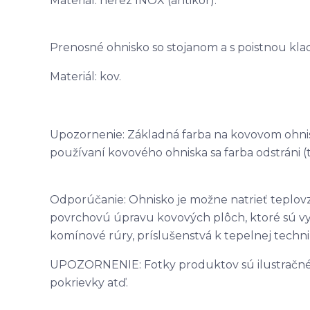
Materiál: nerez INOX (antikor).
Prenosné ohnisko so stojanom a s poistnou kla
Materiál: kov.
Upozornenie: Základná farba na kovovom ohnisk
používaní kovového ohniska sa farba odstráni (tz
Odporúčanie: Ohnisko je možne natrieť teplov
povrchovú úpravu kovových plôch, ktoré sú vys
komínové rúry, príslušenstvá k tepelnej technik
UPOZORNENIE: Fotky produktov sú ilustračné, mô
pokrievky atď.