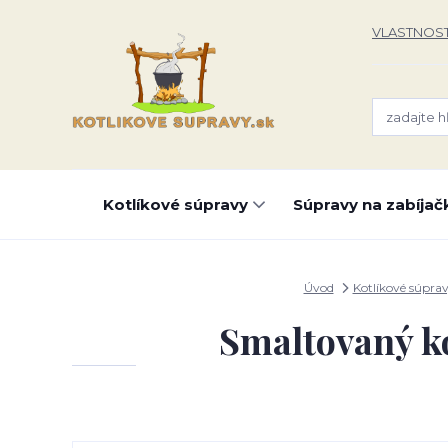
VLASTNOST
Kotlíkové súpravy
Súpravy na zabíjač
Úvod
Kotlíkové súpra
Smaltovaný ko