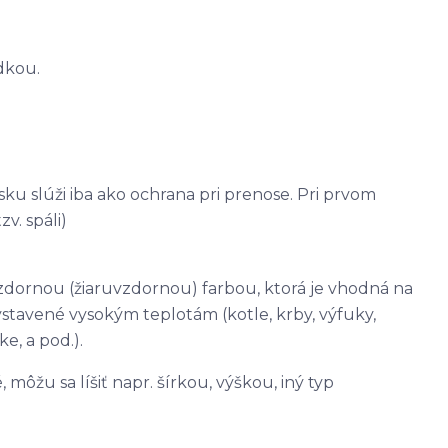
dkou.
u slúži iba ako ochrana pri prenose. Pri prvom
v. spáli)
zdornou (žiaruvzdornou) farbou, ktorá je vhodná na
tavené vysokým teplotám (kotle, krby, výfuky,
e, a pod.).
žu sa líšiť napr. šírkou, výškou, iný typ