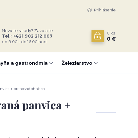
Prihlásenie
Neviete si rady? Zavolajte.
0
ks
Tel.: +421 902 212 007
0 €
od 8:00 - do 16:00 hod
yňa a gastronómia
Železiarstvo
nvica + prenosné ohnisko
vaná panvica +