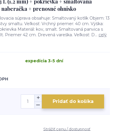
3 L (1,2 mm) + pokrievka + smaltovaná
+ naberačka + prenosné ohnisko
ilovacia súprava obsahuje: Smaltovaný kotlík Objem: 13
rstvy smaltu. Veľkosť: Vrchný priemer: 40 cm. Výška:
krievka Materiál: kov, smalt. Smaltovaná panvica s
alt. Priemer 42 cm. Drevená vareška. Veľkosť: D...
celý
expedícia 3-5 dní
 DPH
Pridať do košíka
Strážiť cenu / dostupnosť