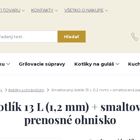
I TOVARU
KONTAKTY
VŠETKO O NÁKUPE
Hľadať
ku
Grilovacie súpravy
Kotlíky na guláš
Kuch
vy
Kotlíky s chráničom
Smaltovaný kotlík 13 L (1,2 mm) + smaltovaná pa
tlík 13 L (1,2 mm) + smalto
prenosné ohnisko