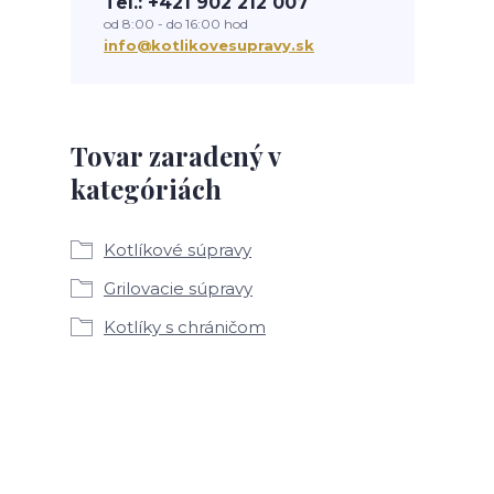
Tel.: +421 902 212 007
od 8:00 - do 16:00 hod
info@kotlikovesupravy.sk
Tovar zaradený v
kategóriách
Kotlíkové súpravy
Grilovacie súpravy
Kotlíky s chráničom