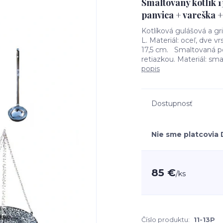
Smaltovaný kotlík 1
panvica + vareška 
Kotlíková gulášová a gr
L. Materiál: oceľ, dve v
17,5 cm. Smaltovaná po
retiazkou. Materiál: sm
popis
Dostupnosť
Nie sme platcovia
85 €
/
ks
Číslo produktu:
11-13P