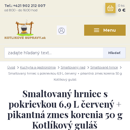
Tel.: +421 902 212 007
0
ks
0 €
od 8:00 - do 16:00 hod
Menu
Hľadať
Úvod
Kuchyňa a gastronómia
Smaltovaný riad
Smaltované hrnce
Smaltovaný hrniec s pokrievkou 6,9 L červený + pikantná zmes korenia 50 g
Kotlíkový guláš
Smaltovaný hrniec s
pokrievkou 6,9 L červený +
pikantná zmes korenia 50 g
Kotlíkový guláš