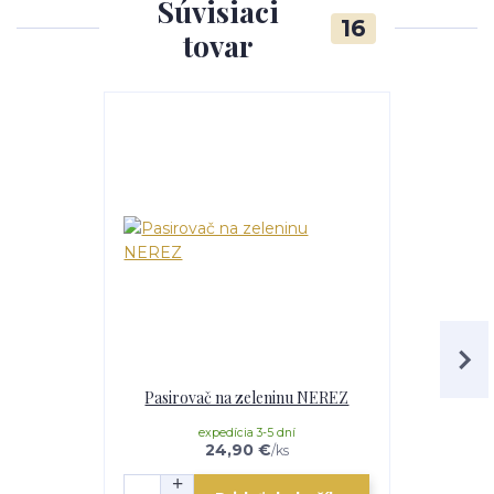
Súvisiaci
16
tovar
Pasirovač na zeleninu NEREZ
Pasirovač
expedícia 3-5 dní
e
24,90 €
/
ks