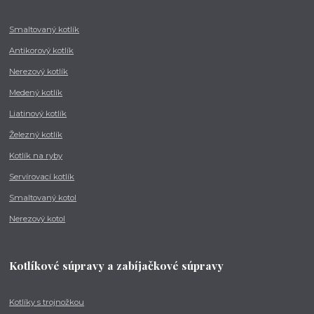
Smaltovaný kotlík
Antikorový kotlík
Nerezový kotlík
Medený kotlík
Liatinový kotlík
Železný kotlík
Kotlík na ryby
Servírovací kotlík
Smaltovaný kotol
Nerezový kotol
Kotlíkové súpravy a zabíjačkové súpravy
Kotlíky s trojnožkou