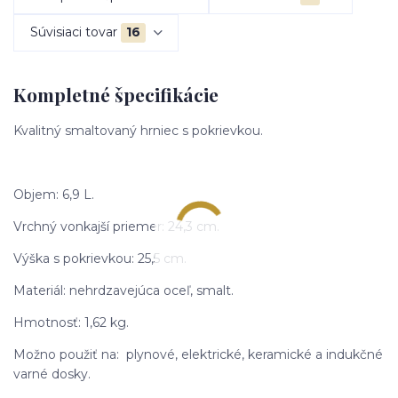
Súvisiaci tovar
16
Kompletné špecifikácie
Kvalitný smaltovaný hrniec s pokrievkou.
Objem: 6,9 L.
Vrchný vonkajší priemer: 24,3 cm.
Výška s pokrievkou: 25,5 cm.
Materiál: nehrdzavejúca oceľ, smalt.
Hmotnosť: 1,62 kg.
Možno použiť na: plynové, elektrické, keramické a indukčné
varné dosky.