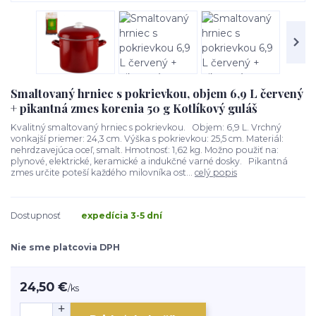
Smaltovaný hrniec s pokrievkou, objem 6,9 L červený
+ pikantná zmes korenia 50 g Kotlíkový guláš
Kvalitný smaltovaný hrniec s pokrievkou. Objem: 6,9 L. Vrchný
vonkajší priemer: 24,3 cm. Výška s pokrievkou: 25,5 cm. Materiál:
nehrdzavejúca oceľ, smalt. Hmotnosť: 1,62 kg. Možno použiť na:
plynové, elektrické, keramické a indukčné varné dosky. Pikantná
zmes určite poteší každého milovníka ost...
celý popis
Dostupnosť
expedícia 3-5 dní
Nie sme platcovia DPH
24,50 €
/
ks