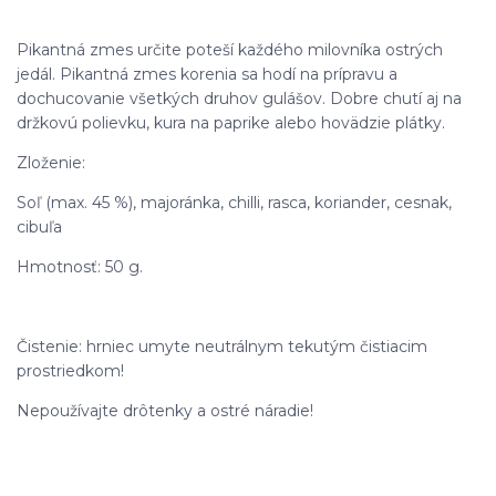
Pikantná zmes určite poteší každého milovníka ostrých
jedál. Pikantná zmes korenia sa hodí na prípravu a
dochucovanie všetkých druhov gulášov. Dobre chutí aj na
držkovú polievku, kura na paprike alebo hovädzie plátky.
Zloženie:
Soľ (max. 45 %), majoránka, chilli, rasca, koriander, cesnak,
cibuľa
Hmotnosť: 50 g.
Čistenie: hrniec umyte neutrálnym tekutým čistiacim
prostriedkom!
Nepoužívajte drôtenky a ostré náradie!