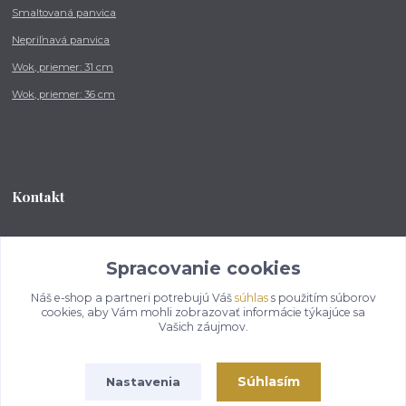
Smaltovaná panvica
Nepriľnavá panvica
Wok, priemer: 31 cm
Wok, priemer: 36 cm
Kontakt
Tel.: +421 902 212 007
od 8:00 - do 16:00 hod
Spracovanie cookies
Náš e-shop a partneri potrebujú Váš
súhlas
s použitím súborov
info@kotlikovesupravy.sk
cookies, aby Vám mohli zobrazovať informácie týkajúce sa
Vašich záujmov.
Súhlasím
Nastavenia