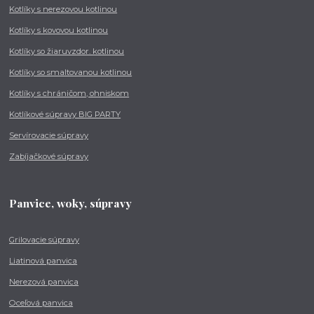
Kotlíky s nerezovou kotlinou
Kotlíky s kovovou kotlinou
Kotlíky so žiaruvzdor. kotlinou
Kotlíky so smaltovanou kotlinou
Kotlíky s chráničom, ohniskom
Kotlíkové súpravy BIG PARTY
Servírovacie súpravy
Zabíjačkové súpravy
Panvice, woky, súpravy
Grilovacie súpravy
Liatinová panvica
Nerezová panvica
Oceľová panvica