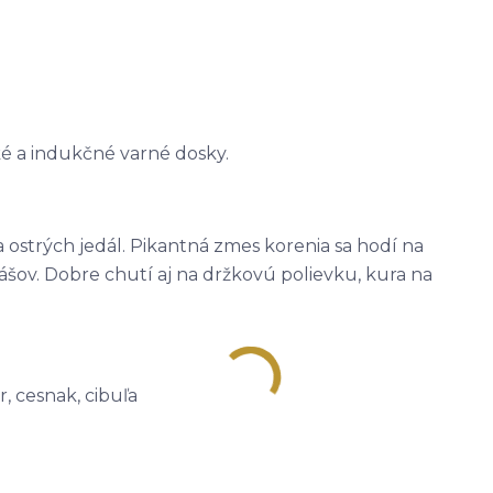
ké a indukčné varné dosky.
 ostrých jedál. Pikantná zmes korenia sa hodí na
šov. Dobre chutí aj na držkovú polievku, kura na
r, cesnak, cibuľa