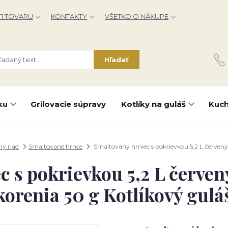
I TOVARU
KONTAKTY
VŠETKO O NÁKUPE
Hľadať
ku
Grilovacie súpravy
Kotlíky na guláš
Kuch
ý riad
Smaltované hrnce
Smaltovaný hrniec s pokrievkou 5,2 L červený
c s pokrievkou 5,2 L červen
korenia 50 g Kotlíkový gulá