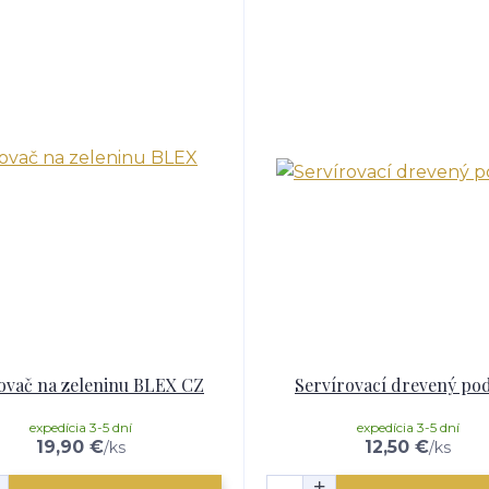
ovač na zeleninu BLEX CZ
Servírovací drevený po
expedícia 3-5 dní
expedícia 3-5 dní
19,90 €
12,50 €
/
ks
/
ks