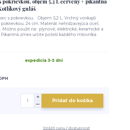
 pokrievkou, objem 5,2 L červený + pikantná
Kotlíkový guláš
iec s pokrievkou. Objem: 5,2 L. Vrchný vonkajší
 pokrievkou: 24 cm. Materiál: nehrdzavejúca oceľ,
. Možno použiť na: plynové, elektrické, keramické a
Pikantná zmes určite poteší každého milovníka
expedícia 3-5 dní
 DPH
Pridať do košíka
Strážiť cenu / dostupnosť