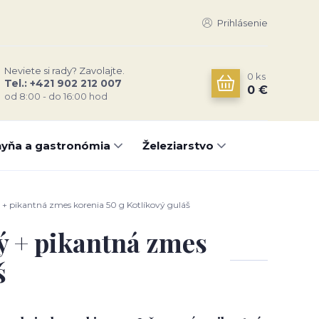
Prihlásenie
Neviete si rady? Zavolajte.
0
ks
Tel.: +421 902 212 007
0 €
od 8:00 - do 16:00 hod
yňa a gastronómia
Železiarstvo
 + pikantná zmes korenia 50 g Kotlíkový guláš
ý + pikantná zmes
š