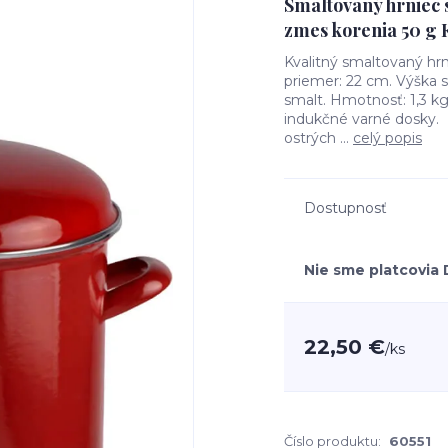
Smaltovaný hrniec s
zmes korenia 50 g 
Kvalitný smaltovaný hrn
priemer: 22 cm. Výška s
smalt. Hmotnosť: 1,3 kg
indukčné varné dosky. 
ostrých ...
celý popis
Dostupnosť
Nie sme platcovia
22,50 €
/
ks
Číslo produktu:
60551