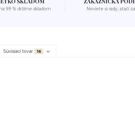
ŠETKO SKLADOM
ZÁKAZNÍCKA POD
 na 99 % držíme skladom
Neviete si rady, stačí z
Súvisiaci tovar
16