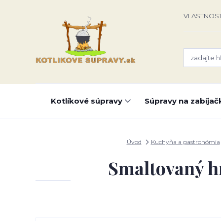
VLASTNOST
Kotlíkové súpravy
Súpravy na zabíjač
Úvod
Kuchyňa a gastronómia
Smaltovaný hr