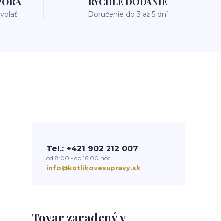
PORA
RÝCHLE DODANIE
avolať
Doručenie do 3 až 5 dní
Tel.: +421 902 212 007
od 8:00 - do 16:00 hod
info@kotlikovesupravy.sk
Tovar zaradený v