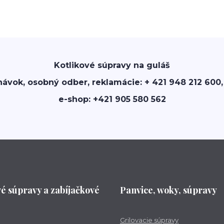
Kotlikové súpravy na guláš
návok, osobný odber, reklamácie: + 421 948 212 600,
e-shop: +421 905 580 562
vé súpravy a zabíjačkové
Panvice, woky, súpravy
Grilovacie súpravy