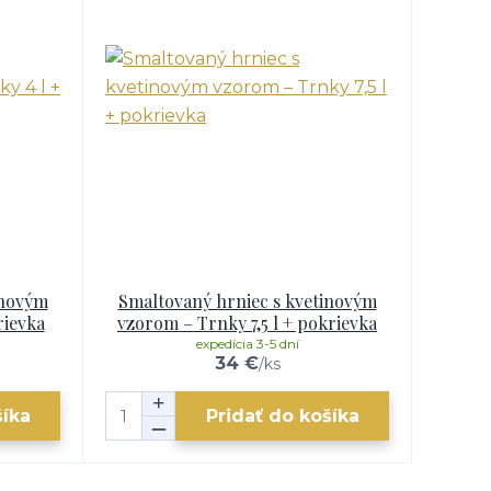
inovým
Smaltovaný hrniec s kvetinovým
rievka
vzorom – Trnky 7,5 l + pokrievka
expedícia 3-5 dní
34 €
/
ks
šíka
Pridať do košíka