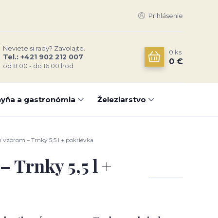
Prihlásenie
Neviete si rady? Zavolajte.
0
ks
Tel.: +421 902 212 007
0 €
od 8:00 - do 16:00 hod
yňa a gastronómia
Železiarstvo
vzorom – Trnky 5,5 l + pokrievka
 Trnky 5,5 l +