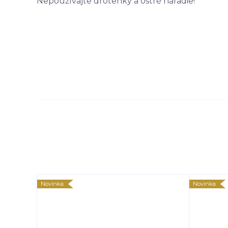
Nepoužívajte drôtenky a ostré náradie!
Novinka
Novinka