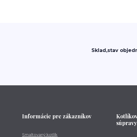
Sklad,stav objed
Informácie pre zákazníkov
Kotlíko
súpravy
Smaltovaný kotlík