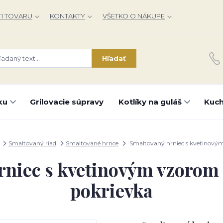
I TOVARU
KONTAKTY
VŠETKO O NÁKUPE
Hľadať
ku
Grilovacie súpravy
Kotlíky na guláš
Kuch
Smaltovaný riad
Smaltované hrnce
Smaltovaný hrniec s kvetinovým 
niec s kvetinovým vzorom –
pokrievka