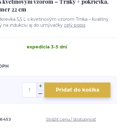
s kvetinovým vzorom – Trnky + pokrievka,
iemer 22 cm
krievka 5,5 L s kvetinovým vzorom Trnka – kvalitný
ý na indukciu aj do umývačky
celý popis
expedícia 3-5 dní
 DPH
Pridať do košíka
86453
Strážiť cenu / dostupnosť