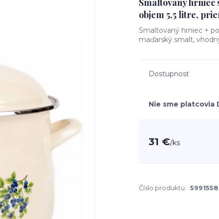
Smaltovaný hrniec 
objem 5,5 litre, pr
Smaltovaný hrniec + po
maďarský smalt, vhodn
Dostupnosť
Nie sme platcovia
31 €
/
ks
Číslo produktu:
599155