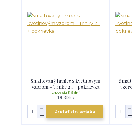
Smaltovaný hrniec s kvetinovým
Smalt
vzorom – Trnky 2 l + pokrievka
vzoro
expedícia 3-5 dní
19 €
/
ks
Pridať do košíka