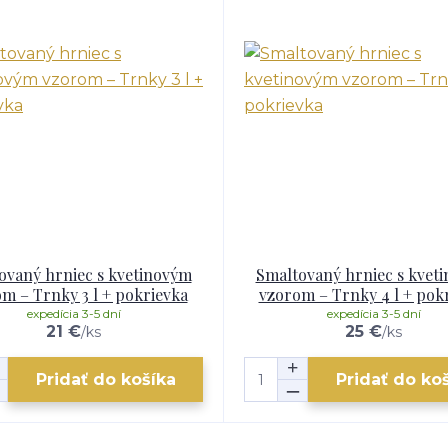
ovaný hrniec s kvetinovým
Smaltovaný hrniec s kvet
m – Trnky 3 l + pokrievka
vzorom – Trnky 4 l + pok
expedícia 3-5 dní
expedícia 3-5 dní
21 €
25 €
/
ks
/
ks
Pridať do košíka
Pridať do ko