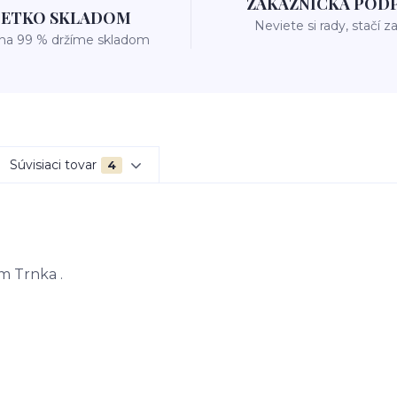
ZÁKAZNÍCKA POD
ŠETKO SKLADOM
Neviete si rady, stačí z
 na 99 % držíme skladom
Súvisiaci tovar
4
m Trnka .