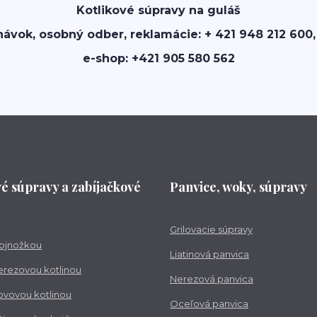
Kotlikové súpravy na guláš
návok, osobný odber, reklamácie: + 421 948 212 600,
e-shop: +421 905 580 562
vé súpravy a zabíjačkové
Panvice, woky, súpravy
Grilovacie súpravy
trojnožkou
Liatinová panvica
nerezovou kotlinou
Nerezová panvica
kovovou kotlinou
Oceľová panvica