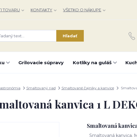
I TOVARU
KONTAKTY
VŠETKO O NÁKUPE
Hľadať
ku
Grilovacie súpravy
Kotlíky na guláš
Kuch
astronómia
Smaltovaný riad
Smaltované čajníky a kanvice
Smaltova
maltovaná kanvica 1 L DE
Smaltovaná kanvic
Smaltovaná kanvica. Mat