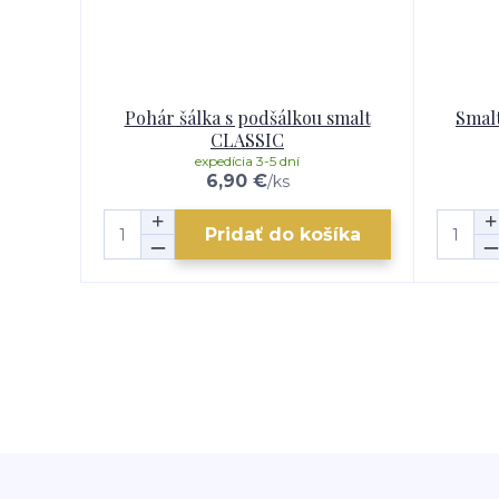
Pohár šálka s podšálkou smalt
Smalt
CLASSIC
expedícia 3-5 dní
6,90 €
/
ks
Pridať do košíka