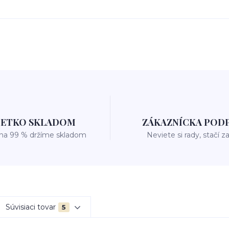
ŠETKO SKLADOM
ZÁKAZNÍCKA POD
 na 99 % držíme skladom
Neviete si rady, stačí z
Súvisiaci tovar
5