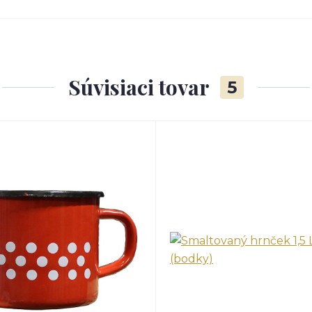
Súvisiaci tovar
5