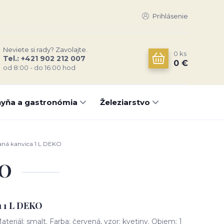
Prihlásenie
Neviete si rady? Zavolajte.
0
ks
Tel.: +421 902 212 007
0 €
od 8:00 - do 16:00 hod
yňa a gastronómia
Železiarstvo
ná kanvica 1 L DEKO
KO
a 1 L DEKO
eriál: smalt. Farba: červená, vzor: kvetiny. Objem: 1