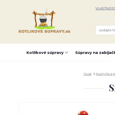
VLASTNOST
Kotlíkové súpravy
Súpravy na zabíjač
Úvod
Kuchyňa a g
S