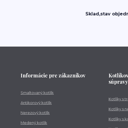
Sklad,stav objed
Informácie pre zákazníkov
Kotlíko
súpravy
Smaltovaný kotlík
Kotlíky s 
Antikorový kotlík
Kotlíky s 
Nerezový kotlík
Kotlíky s 
Medený kotlík