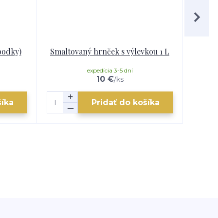
bodky)
Smaltovaný hrnček s výlevkou 1 L
Smalto
expedícia 3-5 dní
10 €
/
ks
šíka
Pridať do košíka