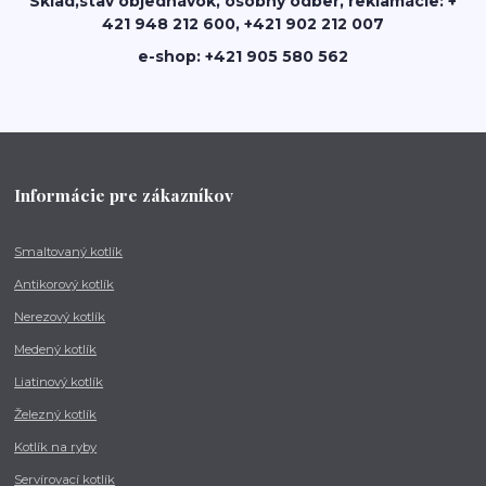
Sklad,stav objednávok, osobný odber, reklamácie: +
421 948 212 600, +421 902 212 007
e-shop: +421 905 580 562
Informácie pre zákazníkov
Smaltovaný kotlík
Antikorový kotlík
Nerezový kotlík
Medený kotlík
Liatinový kotlík
Železný kotlík
Kotlík na ryby
Servírovací kotlík