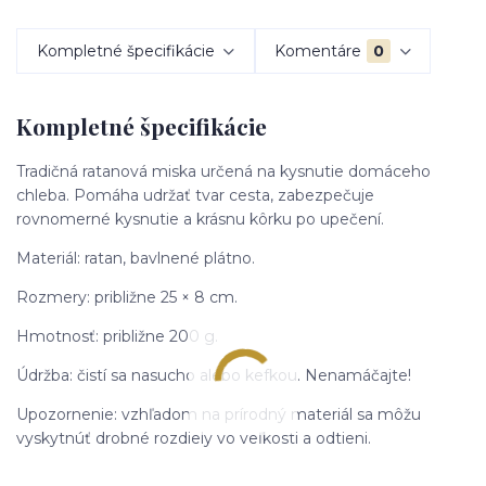
Kompletné špecifikácie
Komentáre
0
Kompletné špecifikácie
Tradičná ratanová miska určená na kysnutie domáceho
chleba. Pomáha udržať tvar cesta, zabezpečuje
rovnomerné kysnutie a krásnu kôrku po upečení.
Materiál: ratan, bavlnené plátno.
Rozmery: približne 25 × 8 cm.
Hmotnosť: približne 200 g.
Údržba: čistí sa nasucho alebo kefkou. Nenamáčajte!
Upozornenie: vzhľadom na prírodný materiál sa môžu
vyskytnúť drobné rozdiely vo veľkosti a odtieni.