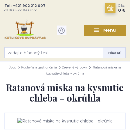
Tel.: +421 902 212 007
0
ks
0 €
od 8:00 - do 16:00 hod
Menu
Hľadať
Úvod
Kuchyňa a gastronómia
Drevené výrobky
Ratanová miska na
kysnutie chleba – okrúhla
Ratanová miska na kysnutie
chleba – okrúhla