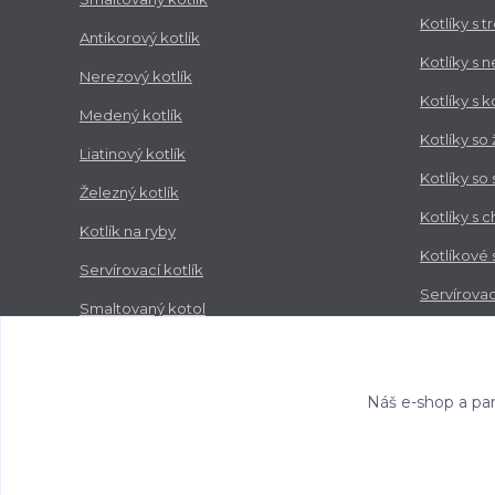
Kotlíky s 
Antikorový kotlík
Kotlíky s 
Nerezový kotlík
Kotlíky s 
Medený kotlík
Kotlíky so
Liatinový kotlík
Kotlíky so
Železný kotlík
Kotlíky s 
Kotlík na ryby
Kotlíkové
Servírovací kotlík
Servírovac
Smaltovaný kotol
Zabíjačko
Nerezový kotol
Náš e-shop a par