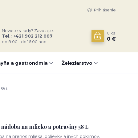
Prihlásenie
Neviete si rady? Zavolajte.
0
ks
Tel.: +421 902 212 007
0 €
od 8:00 - do 16:00 hod
yňa a gastronómia
Železiarstvo
 58 L
nádoba na mlieko a potraviny 58 L
ba na prenos mlieka, polievky a iných pokrmov.