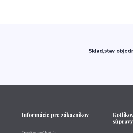
Sklad,stav objed
Informácie pre zákazníkov
Kotlíko
súpravy
Smaltovaný kotlík