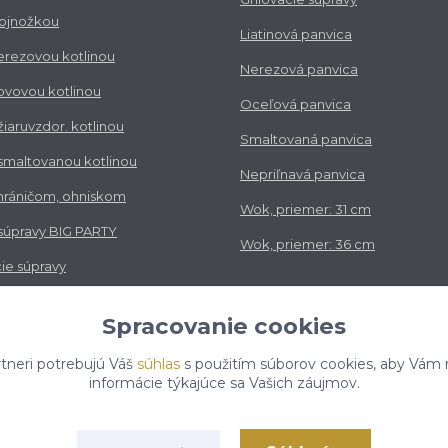
trojnožkou
Liatinová panvica
nerezovou kotlinou
Nerezová panvica
kovovou kotlinou
Oceľová panvica
 žiaruvzdor. kotlinou
Smaltovaná panvica
 smaltovanou kotlinou
Nepriľnavá panvica
chráničom, ohniskom
Wok, priemer: 31 cm
 súpravy BIG PARTY
Wok, priemer: 36 cm
ie súpravy
vé súpravy
Spracovanie cookies
tneri potrebujú Váš
súhlas
s použitím súborov cookies, aby Vám 
informácie týkajúce sa Vašich záujmov.