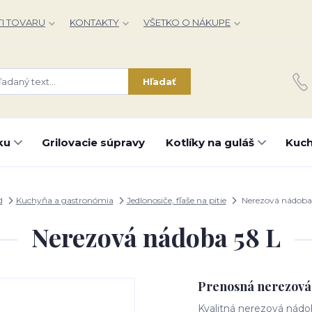
I TOVARU
KONTAKTY
VŠETKO O NÁKUPE
Hľadať
ku
Grilovacie súpravy
Kotlíky na guláš
Kuch
d
Kuchyňa a gastronómia
Jedlonosiče, fľaše na pitie
Nerezová nádoba
Nerezová nádoba 58 L
Prenosná nerezová 
Kvalitná nerezová nádo