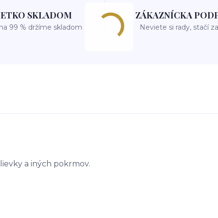
ŠETKO SKLADOM
ZÁKAZNÍCKA POD
 na 99 % držíme skladom
Neviete si rady, stačí z
lievky a iných pokrmov.