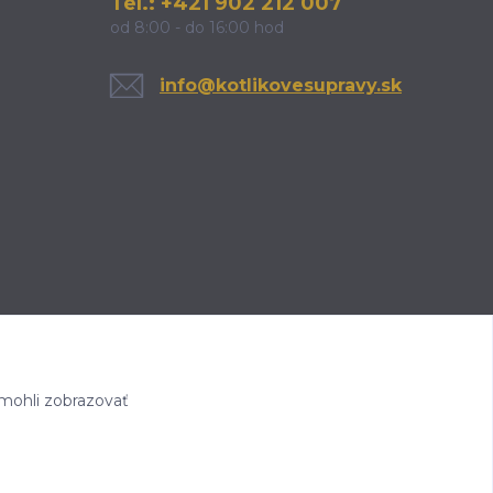
Tel.: +421 902 212 007
od 8:00 - do 16:00 hod
info@kotlikovesupravy.sk
mohli zobrazovať