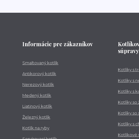
Informácie pre zákazníkov
Kotlíko
súpravy
Smaltovaný kotlík
Kotlíky s 
Antikorový kotlík
Kotlíky s 
Nerezový kotlík
Kotlíky s 
Medený kotlík
Kotlíky so
Liatinový kotlík
Kotlíky so
Železný kotlík
Kotlíky s 
Kotlík na ryby
Kotlíkové
Servírovací kotlík