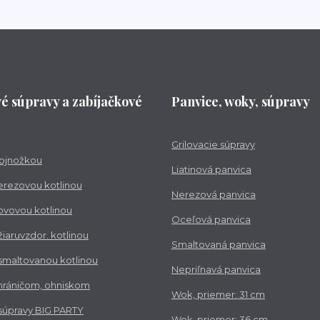
vé súpravy a zabíjačkové
Panvice, woky, súpravy
Grilovacie súpravy
trojnožkou
Liatinová panvica
nerezovou kotlinou
Nerezová panvica
kovovou kotlinou
Oceľová panvica
 žiaruvzdor. kotlinou
Smaltovaná panvica
 smaltovanou kotlinou
Nepriľnavá panvica
chráničom, ohniskom
Wok, priemer: 31 cm
 súpravy BIG PARTY
Wok, priemer: 36 cm