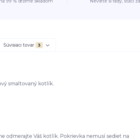
 na 99 % držíme skladom
Neviete si rady, stačí z
Súvisiaci tovar
3
ový smaltovaný kotlík.
 odmerajte Váš kotlík. Pokrievka nemusí sedieť na