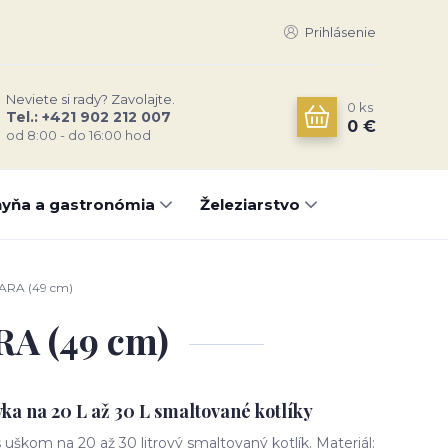
Prihlásenie
Neviete si rady? Zavolajte.
0
ks
Tel.: +421 902 212 007
0 €
od 8:00 - do 16:00 hod
yňa a gastronómia
Železiarstvo
BARA (49 cm)
RA (49 cm)
ka na 20 L až 30 L smaltované kotlíky
uškom na 20 až 30 litrový smaltovaný kotlík. Materiál: