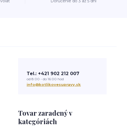
avolať
Doručenie do 3 až 5 dní
Tel.: +421 902 212 007
od 8:00 - do 16:00 hod
info@kotlikovesupravy.sk
Tovar zaradený v
kategóriách