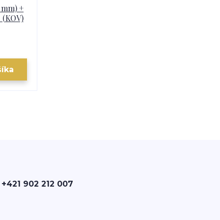
2 mm) +
C (KOV)
šíka
 +421 902 212 007