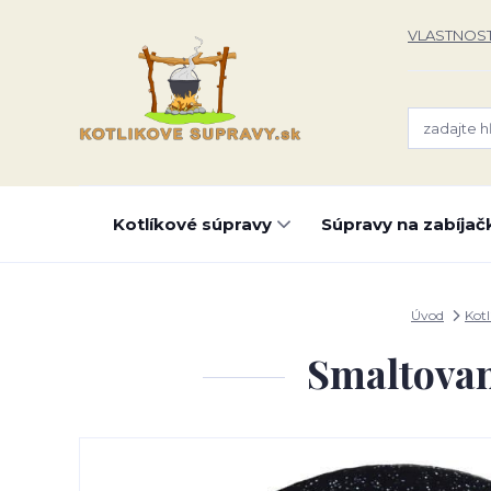
VLASTNOST
Kotlíkové súpravy
Súpravy na zabíjač
Úvod
Kotl
Smaltovan