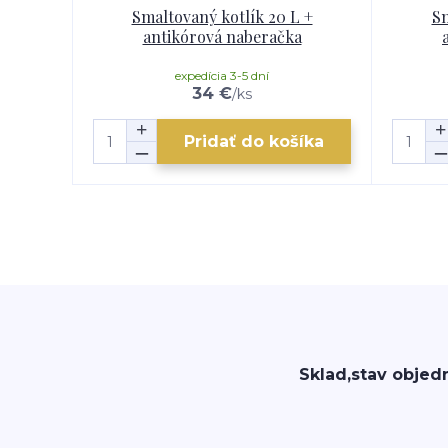
Smaltovaný kotlík 20 L +
Sm
antikórová naberačka
expedícia 3-5 dní
34 €
/
ks
Pridať do košíka
Sklad,stav objed