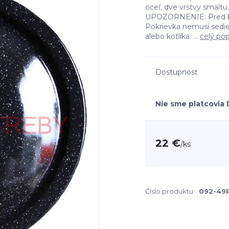
oceľ, dve vrstvy smaltu
UPOZORNENIE: Pred kúp
Pokrievka nemusí sedieť
alebo kotlíka. ...
celý pop
Dostupnosť
Nie sme platcovia
22 €
/
ks
Číslo produktu:
092-49