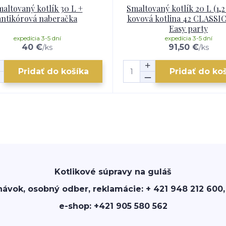
altovaný kotlík 30 L +
Smaltovaný kotlík 20 L (1,
antikórová naberačka
kovová kotlina 42 CLASSI
Easy party
expedícia 3-5 dní
expedícia 3-5 dní
40 €
91,50 €
/
ks
/
ks
Pridať do košíka
Pridať do ko
Kotlikové súpravy na guláš
návok, osobný odber, reklamácie: + 421 948 212 600,
e-shop: +421 905 580 562