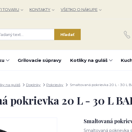
I TOVARU
KONTAKTY
VŠETKO O NÁKUPE
Hľadať
ku
Grilovacie súpravy
Kotlíky na guláš
Kuch
íky na guláš
Doplnky
Pokrievky
Smaltovaná pokrievka 20 L - 30 L 
á pokrievka 20 L - 30 L BA
Smaltovaná pokriev
Smaltovaná pokrievka s 