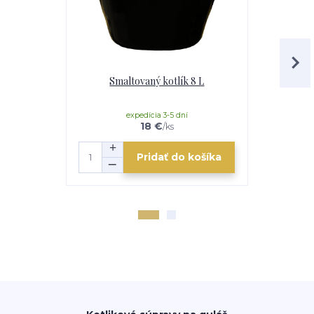
Smaltovaný kotlík 8 L
Smaltovaný
kovová kot
expedícia 3-5 dní
e
18 €
/
ks
Pridať do košíka