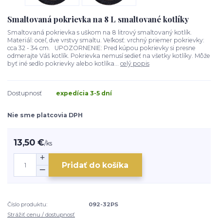
Smaltovaná pokrievka na 8 L smaltované kotlíky
Smaltovaná pokrievka s uškom na 8 litrový smaltovaný kotlík.
Materiál: oceľ, dve vrstvy smaltu. Veľkosť: vrchný priemer pokrievky:
cca 32 - 34 cm. UPOZORNENIE: Pred kúpou pokrievky si presne
odmerajte Váš kotlík. Pokrievka nemusí sedieť na všetky kotlíky. Môže
byť iné sedlo pokrievky alebo kotlíka...
celý popis
Dostupnosť
expedícia 3-5 dní
Nie sme platcovia DPH
13,50 €
/
ks
Pridať do košíka
Číslo produktu:
092-32PS
Strážiť cenu / dostupnosť