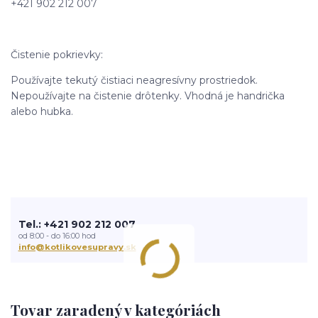
+421 902 212 007
Čistenie pokrievky:
Používajte tekutý čistiaci neagresívny prostriedok.
Nepoužívajte na čistenie drôtenky. Vhodná je handrička
alebo hubka.
Tel.: +421 902 212 007
od 8:00 - do 16:00 hod
info@kotlikovesupravy.sk
Tovar zaradený v kategóriách