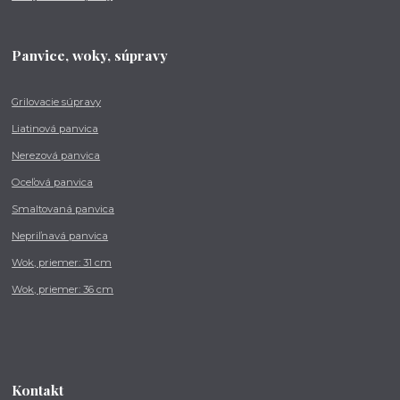
Panvice, woky, súpravy
Grilovacie súpravy
Liatinová panvica
Nerezová panvica
Oceľová panvica
Smaltovaná panvica
Nepriľnavá panvica
Wok, priemer: 31 cm
Wok, priemer: 36 cm
Kontakt