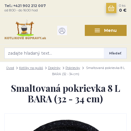
Tel.: +421 902 212 007
0
ks
0 €
od 8:00 - do 16:00 hod
Menu
Hľadať
Úvod
Kotlíky na guláš
Doplnky
Pokrievky
Smaltovaná pokrievka 8 L
BARA (32 - 34 cm)
Smaltovaná pokrievka 8 L
BARA (32 - 34 cm)