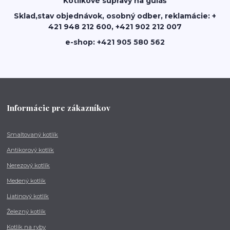
Kotlikové súpravy na guláš
Sklad,stav objednávok, osobný odber, reklamácie: +
421 948 212 600, +421 902 212 007
e-shop: +421 905 580 562
Informácie pre zákazníkov
Smaltovaný kotlík
Antikorový kotlík
Nerezový kotlík
Medený kotlík
Liatinový kotlík
Železný kotlík
Kotlík na ryby