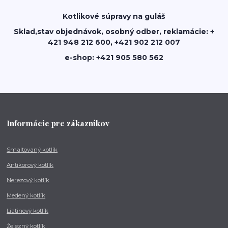
Kotlikové súpravy na guláš
Sklad,stav objednávok, osobný odber, reklamácie: +
421 948 212 600, +421 902 212 007
e-shop: +421 905 580 562
Informácie pre zákazníkov
Smaltovaný kotlík
Antikorový kotlík
Nerezový kotlík
Medený kotlík
Liatinový kotlík
Železný kotlík