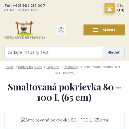
Tel.: +421 902 212 007
0
ks
0 €
od 8:00 - do 16:00 hod
Menu
Hľadať
Úvod
Kotlíky na guláš
Doplnky
Pokrievky
Smaltovaná pokrievka 80 –
100 L (65 cm)
Smaltovaná pokrievka 80 –
100 L (65 cm)