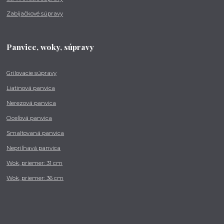
Zabíjačkové súpravy
Panvice, woky, súpravy
Grilovacie súpravy
Liatinová panvica
Nerezová panvica
Oceľová panvica
Smaltovaná panvica
Nepriľnavá panvica
Wok, priemer: 31 cm
Wok, priemer: 36 cm