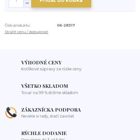
Pridať do košíka
Číslo produktu:
06-28317
Strážiť cenu / dostupnosť
VÝHODNÉ CENY
Kotlíkové súpravy za nízke ceny
VŠETKO SKLADOM
Tovar na 99 % držíme skladom
ZÁKAZNÍCKA PODPORA
Neviete si rady, stačí zavolať
RÝCHLE DODANIE
Doručenie do 3 až 5 dní