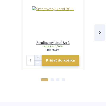
Smaltovaný kotol 80 L
Smalt
expedícia 3-5 dní
e
85 €
/
ks
Pridať do košíka