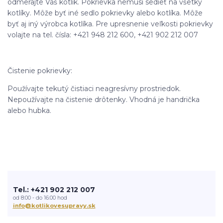
odmerajte Váš kotlík. Pokrievka nemusí sedieť na všetky
kotlíky. Môže byť iné sedlo pokrievky alebo kotlíka. Môže
byť aj iný výrobca kotlíka. Pre upresnenie veľkosti pokrievky
volajte na tel. čísla: +421 948 212 600, +421 902 212 007
Čistenie pokrievky:
Používajte tekutý čistiaci neagresívny prostriedok.
Nepoužívajte na čistenie drôtenky. Vhodná je handrička
alebo hubka.
Tel.: +421 902 212 007
od 8:00 - do 16:00 hod
info@kotlikovesupravy.sk