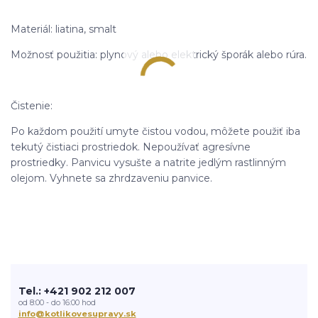
Materiál: liatina, smalt
Možnosť použitia: plynový alebo elektrický šporák alebo rúra.
Čistenie:
Po každom použití umyte čistou vodou, môžete použiť iba
tekutý čistiaci prostriedok. Nepoužívať agresívne
prostriedky. Panvicu vysušte a natrite jedlým rastlinným
olejom. Vyhnete sa zhrdzaveniu panvice.
Tel.: +421 902 212 007
od 8:00 - do 16:00 hod
info@kotlikovesupravy.sk