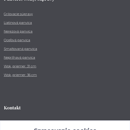
Grilovacie súpravy
Liatinová panvica
Nerezová panvica
Oceľová panvica
Smaltovaná panvica
Nepriľnavá panvica
Wok, priemer: 31 cm
Wok, priemer: 36 cm
Kontakt
Tel.: +421 902 212 007
od 8:00 - do 16:00 hod