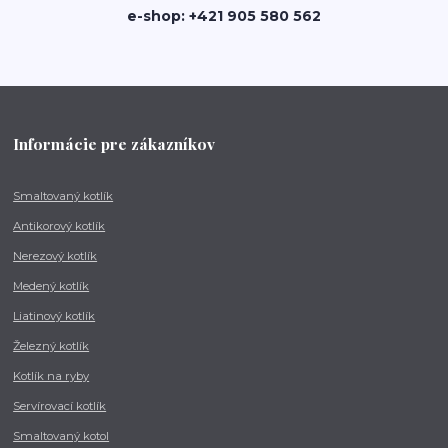
e-shop: +421 905 580 562
Informácie pre zákazníkov
Smaltovaný kotlík
Antikorový kotlík
Nerezový kotlík
Medený kotlík
Liatinový kotlík
Železný kotlík
Kotlík na ryby
Servírovací kotlík
Smaltovaný kotol