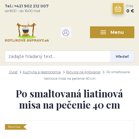
Tel.: +421 902 212 007
0
ks
0 €
od 8:00 - do 16:00 hod
Menu
Hľadať
Úvod
Kuchyňa a gastronómia
Panvice na grilovanie
Po smaltovaná
liatinová misa na pečenie 40 cm
Po smaltovaná liatinová
misa na pečenie 40 cm
Novinka