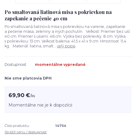
Po smaltovaná liatinová misa s pokrievkou na
zapekanie a pečenie 40 cm
Po smaltovaná liatinová misa s pokrievkou na varenie, zapekanie
a pečenie mäsa, zeleniny a iných pochutín. Veľkosť: Priemer bez uší:
40 cm. Priemer s ušami: 46 cm. Výška bez pokrievky: 8 cm. Výška
s pokrievkou: 13 cm. Veľkosť balenia: 41,5 x 41 x 9 cm. Hmotnosť: 11,4
kg. Materiál: liatina, smalt...
celý popis
Dostupnosť
momentálne vypredané
Nie sme platcovia DPH
69,90 €
/
ks
Momentálne nie je k dispozícii
Číslo produktu:
14754
Strážiť cenu / dostupnosť