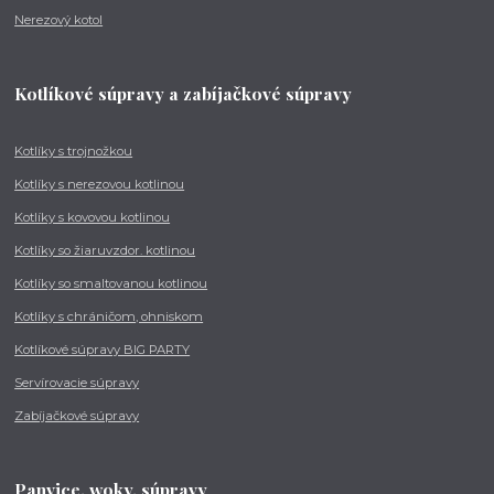
Nerezový kotol
Kotlíkové súpravy a zabíjačkové súpravy
Kotlíky s trojnožkou
Kotlíky s nerezovou kotlinou
Kotlíky s kovovou kotlinou
Kotlíky so žiaruvzdor. kotlinou
Kotlíky so smaltovanou kotlinou
Kotlíky s chráničom, ohniskom
Kotlíkové súpravy BIG PARTY
Servírovacie súpravy
Zabíjačkové súpravy
Panvice, woky, súpravy