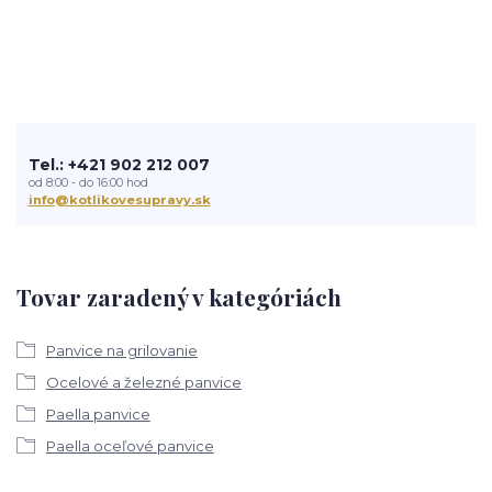
Tel.: +421 902 212 007
od 8:00 - do 16:00 hod
info@kotlikovesupravy.sk
Tovar zaradený v kategóriách
Panvice na grilovanie
Ocelové a železné panvice
Paella panvice
Paella oceľové panvice