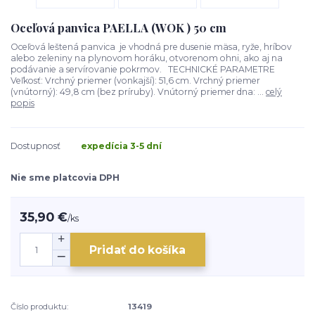
Oceľová panvica PAELLA (WOK ) 50 cm
Oceľová leštená panvica je vhodná pre dusenie mäsa, ryže, hríbov
alebo zeleniny na plynovom horáku, otvorenom ohni, ako aj na
podávanie a servírovanie pokrmov. TECHNICKÉ PARAMETRE
Veľkosť: Vrchný priemer (vonkajší): 51,6 cm. Vrchný priemer
(vnútorný): 49,8 cm (bez príruby). Vnútorný priemer dna: ...
celý
popis
Dostupnosť
expedícia 3-5 dní
Nie sme platcovia DPH
35,90 €
/
ks
Pridať do košíka
Číslo produktu:
13419