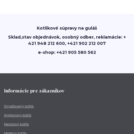
Kotlikové súpravy na guláš
Sklad,stav objednávok, osobný odber, reklamácie: +
421 948 212 600, +421 902 212 007
e-shop: +421 905 580 562
Informácie pre zákazníkov
Smaltovaný kotlík
Antikorový kotlík
Nerezový kotlík
Medený kotlík