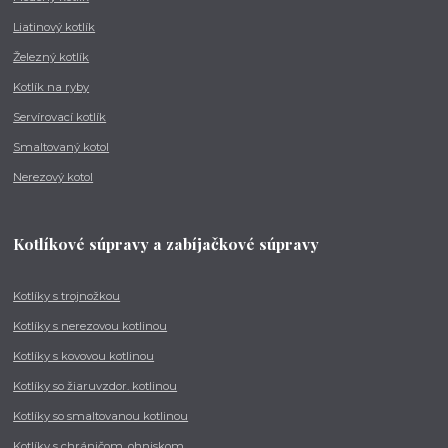
Liatinový kotlík
Železný kotlík
Kotlík na ryby
Servírovací kotlík
Smaltovaný kotol
Nerezový kotol
Kotlíkové súpravy a zabíjačkové súpravy
Kotlíky s trojnožkou
Kotlíky s nerezovou kotlinou
Kotlíky s kovovou kotlinou
Kotlíky so žiaruvzdor. kotlinou
Kotlíky so smaltovanou kotlinou
Kotlíky s chráničom, ohniskom