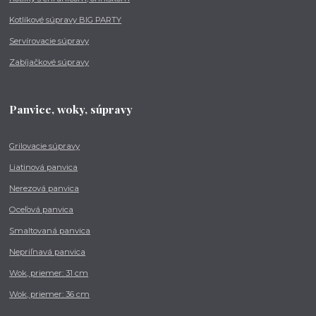
Kotlíkové súpravy BIG PARTY
Servírovacie súpravy
Zabíjačkové súpravy
Panvice, woky, súpravy
Grilovacie súpravy
Liatinová panvica
Nerezová panvica
Oceľová panvica
Smaltovaná panvica
Nepriľnavá panvica
Wok, priemer: 31 cm
Wok, priemer: 36 cm