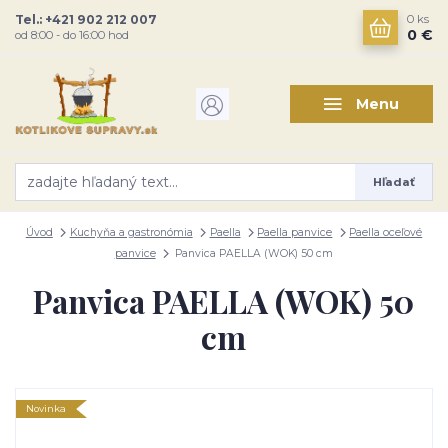
Tel.: +421 902 212 007
0
ks
0 €
od 8:00 - do 16:00 hod
Menu
Hľadať
Úvod
Kuchyňa a gastronómia
Paella
Paella panvice
Paella oceľové
panvice
Panvica PAELLA (WOK) 50 cm
Panvica PAELLA (WOK) 50
cm
Novinka