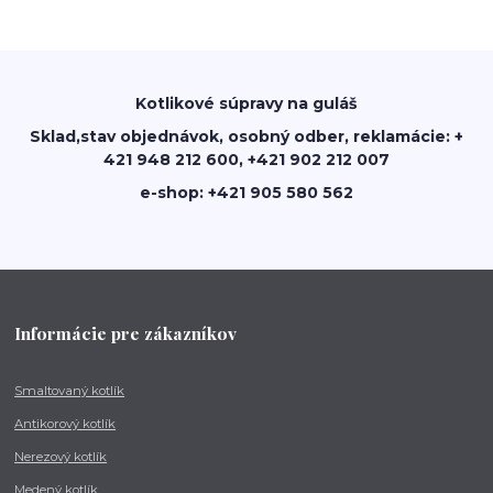
Kotlikové súpravy na guláš
Sklad,stav objednávok, osobný odber, reklamácie: +
421 948 212 600, +421 902 212 007
e-shop: +421 905 580 562
Informácie pre zákazníkov
Smaltovaný kotlík
Antikorový kotlík
Nerezový kotlík
Medený kotlík