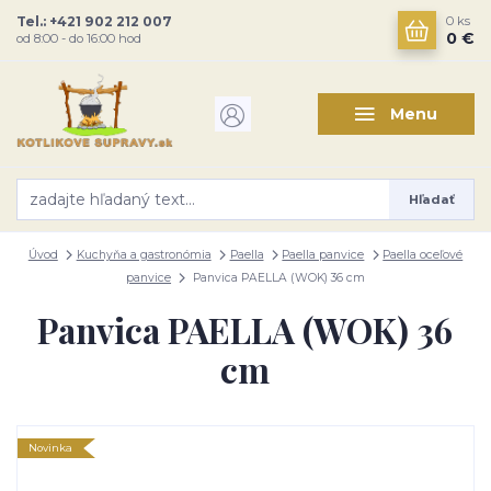
Tel.: +421 902 212 007
0
ks
0 €
od 8:00 - do 16:00 hod
Menu
Hľadať
Úvod
Kuchyňa a gastronómia
Paella
Paella panvice
Paella oceľové
panvice
Panvica PAELLA (WOK) 36 cm
Panvica PAELLA (WOK) 36
cm
Novinka