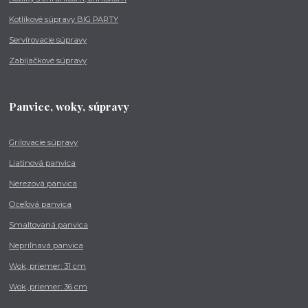
Kotlíkové súpravy BIG PARTY
Servírovacie súpravy
Zabíjačkové súpravy
Panvice, woky, súpravy
Grilovacie súpravy
Liatinová panvica
Nerezová panvica
Oceľová panvica
Smaltovaná panvica
Nepriľnavá panvica
Wok, priemer: 31 cm
Wok, priemer: 36 cm