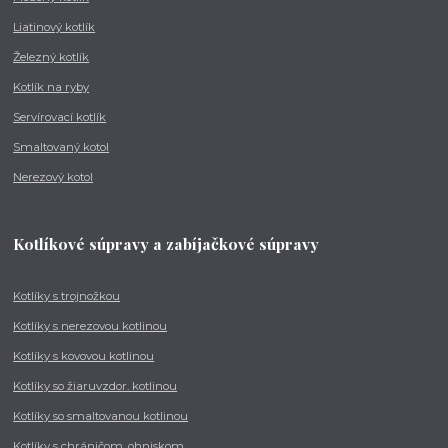
Liatinový kotlík
Železný kotlík
Kotlík na ryby
Servírovací kotlík
Smaltovaný kotol
Nerezový kotol
Kotlíkové súpravy a zabíjačkové súpravy
Kotlíky s trojnožkou
Kotlíky s nerezovou kotlinou
Kotlíky s kovovou kotlinou
Kotlíky so žiaruvzdor. kotlinou
Kotlíky so smaltovanou kotlinou
Kotlíky s chráničom, ohniskom