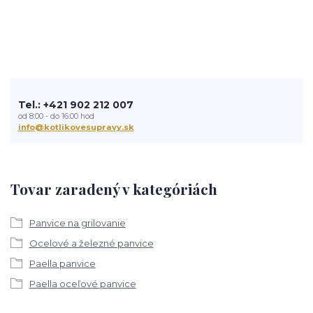
Tel.: +421 902 212 007
od 8:00 - do 16:00 hod
info@kotlikovesupravy.sk
Tovar zaradený v kategóriách
Panvice na grilovanie
Ocelové a železné panvice
Paella panvice
Paella oceľové panvice