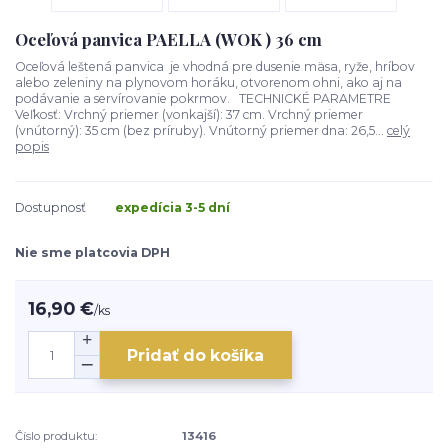
Oceľová panvica PAELLA (WOK ) 36 cm
Oceľová leštená panvica je vhodná pre dusenie mäsa, ryže, hríbov
alebo zeleniny na plynovom horáku, otvorenom ohni, ako aj na
podávanie a servírovanie pokrmov. TECHNICKÉ PARAMETRE
Veľkosť: Vrchný priemer (vonkajší): 37 cm. Vrchný priemer
(vnútorný): 35 cm (bez príruby). Vnútorný priemer dna: 26,5...
celý
popis
Dostupnosť
expedícia 3-5 dní
Nie sme platcovia DPH
16,90 €
/
ks
Pridať do košíka
Číslo produktu:
13416