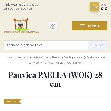
Tel.: +421 902 212 007
0
ks
0 €
od 8:00 - do 16:00 hod
Menu
Hľadať
Úvod
Kuchyňa a gastronómia
Paella
Paella panvice
Paella oceľové
panvice
Panvica PAELLA (WOK) 28 cm
Panvica PAELLA (WOK) 28
cm
Novinka