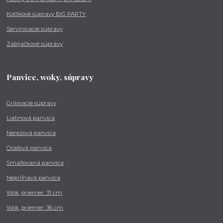
Kotlíkové súpravy BIG PARTY
Servírovacie súpravy
Zabíjačkové súpravy
Panvice, woky, súpravy
Grilovacie súpravy
Liatinová panvica
Nerezová panvica
Oceľová panvica
Smaltovaná panvica
Nepriľnavá panvica
Wok, priemer: 31 cm
Wok, priemer: 36 cm