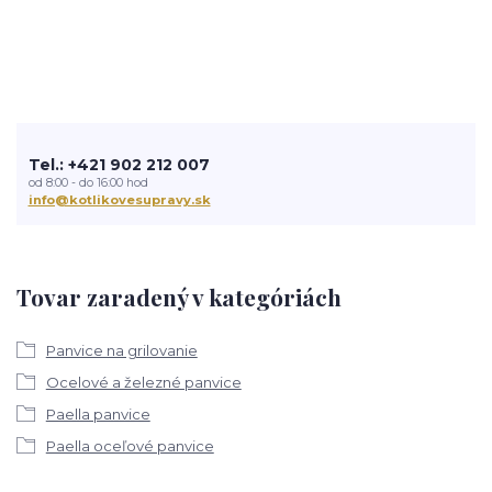
Tel.: +421 902 212 007
od 8:00 - do 16:00 hod
info@kotlikovesupravy.sk
Tovar zaradený v kategóriách
Panvice na grilovanie
Ocelové a železné panvice
Paella panvice
Paella oceľové panvice