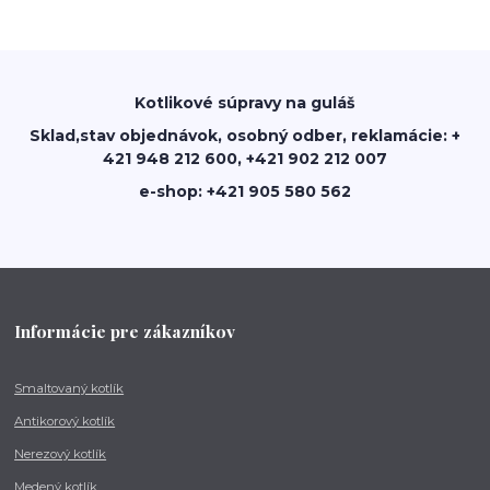
Kotlikové súpravy na guláš
Sklad,stav objednávok, osobný odber, reklamácie: +
421 948 212 600, +421 902 212 007
e-shop: +421 905 580 562
Informácie pre zákazníkov
Smaltovaný kotlík
Antikorový kotlík
Nerezový kotlík
Medený kotlík