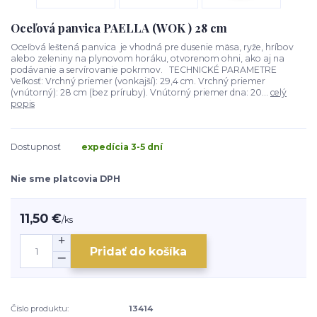
Oceľová panvica PAELLA (WOK ) 28 cm
Oceľová leštená panvica je vhodná pre dusenie mäsa, ryže, hríbov
alebo zeleniny na plynovom horáku, otvorenom ohni, ako aj na
podávanie a servírovanie pokrmov. TECHNICKÉ PARAMETRE
Veľkosť: Vrchný priemer (vonkajší): 29,4 cm. Vrchný priemer
(vnútorný): 28 cm (bez príruby). Vnútorný priemer dna: 20...
celý
popis
Dostupnosť
expedícia 3-5 dní
Nie sme platcovia DPH
11,50 €
/
ks
Pridať do košíka
Číslo produktu:
13414