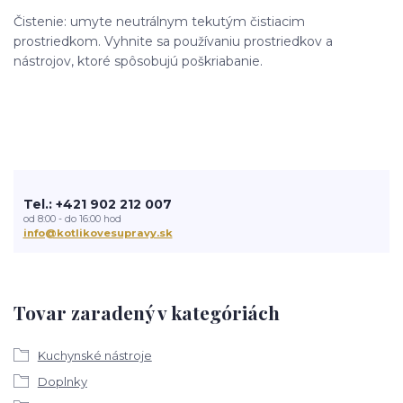
Čistenie: umyte neutrálnym tekutým čistiacim
prostriedkom. Vyhnite sa používaniu prostriedkov a
nástrojov, ktoré spôsobujú poškriabanie.
Tel.: +421 902 212 007
od 8:00 - do 16:00 hod
info@kotlikovesupravy.sk
Tovar zaradený v kategóriách
Kuchynské nástroje
Doplnky