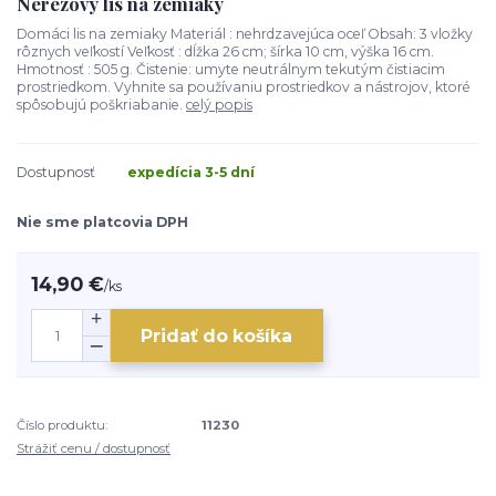
Nerezový lis na zemiaky
Domáci lis na zemiaky Materiál : nehrdzavejúca oceľ Obsah: 3 vložky
rôznych veľkostí Veľkosť : dĺžka 26 cm; šírka 10 cm, výška 16 cm.
Hmotnosť : 505 g. Čistenie: umyte neutrálnym tekutým čistiacim
prostriedkom. Vyhnite sa používaniu prostriedkov a nástrojov, ktoré
spôsobujú poškriabanie.
celý popis
Dostupnosť
expedícia 3-5 dní
Nie sme platcovia DPH
14,90 €
/
ks
Pridať do košíka
Číslo produktu:
11230
Strážiť cenu / dostupnosť