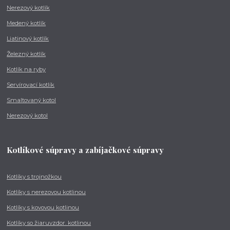
Nerezový kotlík
Medený kotlík
Liatinový kotlík
Železný kotlík
Kotlík na ryby
Servírovací kotlík
Smaltovaný kotol
Nerezový kotol
Kotlíkové súpravy a zabíjačkové súpravy
Kotlíky s trojnožkou
Kotlíky s nerezovou kotlinou
Kotlíky s kovovou kotlinou
Kotlíky so žiaruvzdor. kotlinou