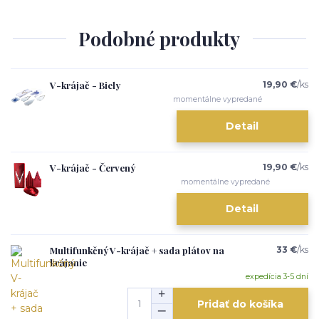
Podobné produkty
V-krájač - Biely
19,90 €
/
ks
momentálne vypredané
Detail
V-krájač - Červený
19,90 €
/
ks
momentálne vypredané
Detail
Multifunkčný V-krájač + sada plátov na
33 €
/
ks
krájanie
expedícia 3-5 dní
Pridať do košíka