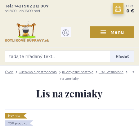
Tel.: +421 902 212 007
0
ks
0 €
od 8:00 - do 16:00 hod
Menu
Hľadať
Úvod
Kuchyňa a gastronómia
Kuchynské nástroje
Lisy, Pasírovače
Lis
na zemiaky
Lis na zemiaky
Novinka
TOP produkt