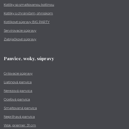
Kotlíky so smaltovanou kotlinou
Kotlíky s chráničom, ohniskom
Kotlíkové súpravy BIG PARTY
Servírovacie súpravy
Zabíjačkové súpravy
Panvice, woky, súpravy
Grilovacie súpravy
Liatinová panvica
Nerezová panvica
Oceľová panvica
Smaltovaná panvica
Nepriľnavá panvica
Wok, priemer: 31 cm