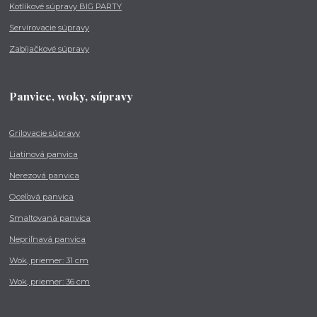
Kotlíkové súpravy BIG PARTY
Servírovacie súpravy
Zabíjačkové súpravy
Panvice, woky, súpravy
Grilovacie súpravy
Liatinová panvica
Nerezová panvica
Oceľová panvica
Smaltovaná panvica
Nepriľnavá panvica
Wok, priemer: 31 cm
Wok, priemer: 36 cm