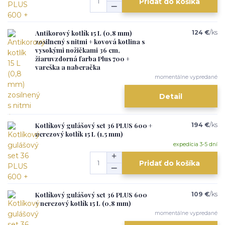
Pridať do košíka
Antikorový kotlík 15 L (0,8 mm)
124 €
/
ks
zosilnený s nitmi + kovová kotlina s
vysokými nožičkami 36 cm,
žiaruvzdorná farba Plus 700 +
vareška a naberačka
momentálne vypredané
Detail
Kotlíkový gulášový set 36 PLUS 600 +
194 €
/
ks
nerezový kotlík 15 L (1,5 mm)
expedícia 3-5 dní
Pridať do košíka
Kotlíkový gulášový set 36 PLUS 600
109 €
/
ks
+ nerezový kotlík 15 L (0,8 mm)
momentálne vypredané