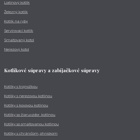
Liatinový kotlík
Železný kotlík
Kotlík na ryby
Servírovací kotlík
Smaltovaný kotol
Nerezový kotol
Kotlíkové súpravy a zabíjačkové súpravy
Kotlíky s trojnožkou
Kotlíky s nerezovou kotlinou
Kotlíky s kovovou kotlinou
Kotlíky so žiaruvzdor. kotlinou
Kotlíky so smaltovanou kotlinou
Kotlíky s chráničom, ohniskom