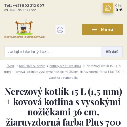
Tel.: +421 902 212 007
0
ks
0 €
od 8:00 - do 16:00 hod
Menu
Hľadať
Úvod
Kotlíkové súpravy
Kotlíky s žiar. kotlinou
Nerezový kotlík 15 L (1,5
mm) + kovová kotlina s vysokými nožičkami 36 cm, žiaruvzdorná farba Plus 700 +
vareška a naberačka
Nerezový kotlík 15 L (1,5 mm)
+ kovová kotlina s vysokými
nožičkami 36 cm,
žiaruvzdorná farba Plus 700