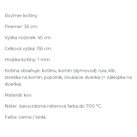
Rozmer kotliny:
Priemer: 36 cm.
Výška nožičiek: 45 cm.
Celková výška: 155 cm.
Hrúbka kotliny: 1 mm.
Kotlina obsahuje: kotlinu, komín (dymovod): rúra, kĺb,
strieška na komín, popolník, otváracie dvierka (+ záklopka na
dvierka).
Materiál: kov.
Náter: žiaruvzdorná náterová farba do 700 °C.
Farba: čierna / šedá.