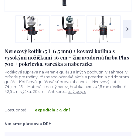
Nerezový kotlík 15 L (1,5 mm) + kovová kotlina s
vysokými nožičkami 36 cm + žiaruvzdorná farba Plus
700 + pokrievka, vareška a naberačka
Kotlíková súprava na varenie gulášu a iných pochutín v záhrade, v
prírode pre rodiny, rôzne spoločenské akcie a posedenia pri dobrom
guláši. Kotlíková gulášová súprava obsahuje: Nerezový kotlík.
Objem: 15 L. Materiál: matný nerez, hrúbka nerezu 1,5 mm. Veľkosť:
42,5 cm, výška: 20 cm. Antikoro...
celý popis
Dostupnosť
expedícia 3-5 dní
Nie sme platcovia DPH