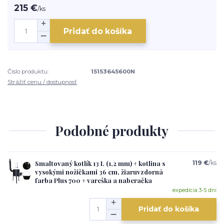
215 €
/
ks
Pridať do košíka
Číslo produktu:
15153645600N
Strážiť cenu / dostupnosť
Podobné produkty
Smaltovaný kotlík 13 L (1,2 mm) + kotlina s
119 €
/
ks
vysokými nožičkami 36 cm, žiaruvzdorná
farba Plus 700 + vareška a naberačka
expedícia 3-5 dní
Pridať do košíka