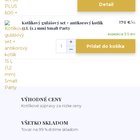
Detail
Kotlíkový gulášový set + antikorový kotlík
170 €
/
ks
15 L (1,2 mm) Smalt Party
expedícia 3-5 dní
Pridať do košíka
VÝHODNÉ CENY
Kotlíkové súpravy za nízke ceny
VŠETKO SKLADOM
Tovar na 99 % držíme skladom