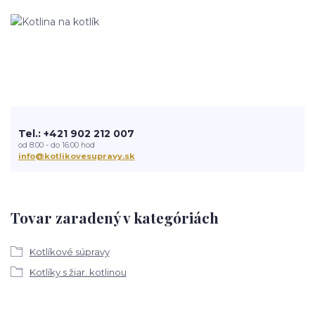
Tel.: +421 902 212 007
od 8:00 - do 16:00 hod
info@kotlikovesupravy.sk
Tovar zaradený v kategóriách
Kotlíkové súpravy
Kotlíky s žiar. kotlinou