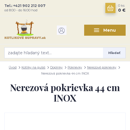
Tel.: +421 902 212 007
0
ks
0 €
od 8:00 - do 16:00 hod
Menu
Hľadať
Úvod
Kotlíky na guláš
Doplnky
Pokrievky
Nerezové pokrievky
Nerezová pokrievka 44 cm INOX
Nerezová pokrievka 44 cm
INOX