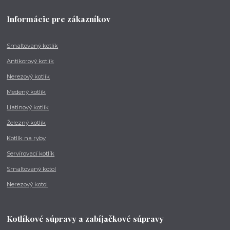
Informácie pre zákazníkov
Smaltovaný kotlík
Antikorový kotlík
Nerezový kotlík
Medený kotlík
Liatinový kotlík
Železný kotlík
Kotlík na ryby
Servírovací kotlík
Smaltovaný kotol
Nerezový kotol
Kotlíkové súpravy a zabíjačkové súpravy