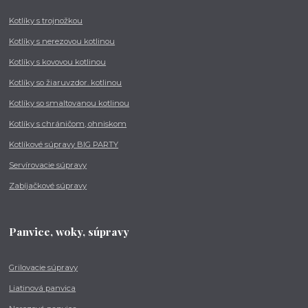
Kotlíky s trojnožkou
Kotlíky s nerezovou kotlinou
Kotlíky s kovovou kotlinou
Kotlíky so žiaruvzdor. kotlinou
Kotlíky so smaltovanou kotlinou
Kotlíky s chráničom, ohniskom
Kotlíkové súpravy BIG PARTY
Servírovacie súpravy
Zabíjačkové súpravy
Panvice, woky, súpravy
Grilovacie súpravy
Liatinová panvica