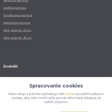
Nerezová panvica
Oceľová panvica
Smaltovaná panvica
Nepriľnavá panvica
Wok, priemer: 31 cm
Wok, priemer: 36 cm
Kontakt
Tel.: +421 902 212 007
od 8:00 - do 16:00 hod
Spracovanie cookies
Náš e-shop a partneri potrebujú Váš
súhlas
s použitím súborov
info@kotlikovesupravy.sk
cookies, aby Vám mohli zobrazovať informácie týkajúce sa
Vašich záujmov.