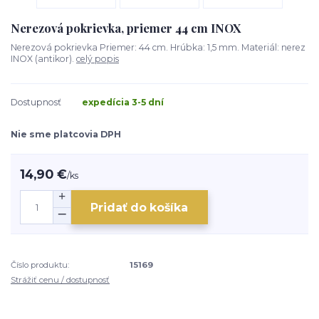
Nerezová pokrievka, priemer 44 cm INOX
Nerezová pokrievka Priemer: 44 cm. Hrúbka: 1,5 mm. Materiál: nerez
INOX (antikor).
celý popis
Dostupnosť
expedícia 3-5 dní
Nie sme platcovia DPH
14,90 €
/
ks
Pridať do košíka
Číslo produktu:
15169
Strážiť cenu / dostupnosť