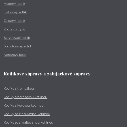
Medený kotlík
Liatinový kotlík
Železný kotlík
Kotlík na ryby
Servírovací kotlík
Smaltovaný kotol
Nerezový kotol
Kotlíkové súpravy a zabíjačkové súpravy
Kotlíky s trojnožkou
Kotlíky s nerezovou kotlinou
Kotlíky s kovovou kotlinou
Kotlíky so žiaruvzdor. kotlinou
Kotlíky so smaltovanou kotlinou