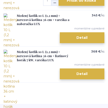
Pridať do košíka
Medený kotlík 10 L (1,2 mm) +
345 €
/
ks
nerezová kotlina 36 cm + vareška a
naberačka LUX
momentálne vypredané
Detail
Medený kotlík 10 L (1,2 mm) +
368 €
/
ks
nerezová kotlina 36 cm + liatinový
horák 7 kW, vareška LUX
momentálne vypredané
Detail