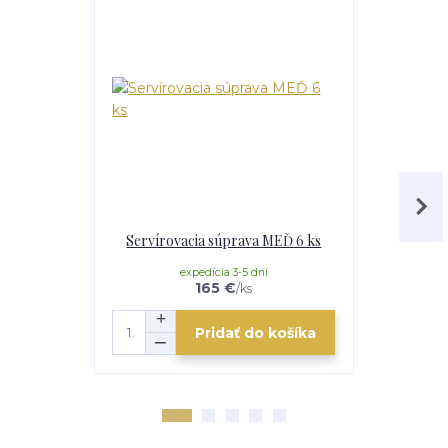
Servírovacia súprava MEĎ 6 ks
Servírova
expedícia 3-5 dní
e
165 €
/
ks
Pridať do košíka