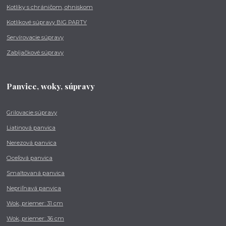
Kotlíky s chráničom, ohniskom
Kotlíkové súpravy BIG PARTY
Servírovacie súpravy
Zabíjačkové súpravy
Panvice, woky, súpravy
Grilovacie súpravy
Liatinová panvica
Nerezová panvica
Oceľová panvica
Smaltovaná panvica
Nepriľnavá panvica
Wok, priemer: 31 cm
Wok, priemer: 36 cm