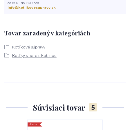
od 8:00 - do 16:00 hod
info@kotlikovesupravy.sk
Tovar zaradený v kategóriách
Kotlíkové súpravy
Kotlíky s nerez. kotlinou
Súvisiaci tovar
5
Akcia
TOP produkt