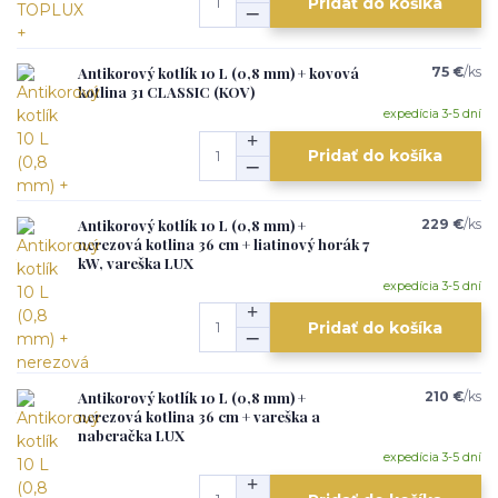
Pridať do košíka
Antikorový kotlík 10 L (0,8 mm) + kovová
75 €
/
ks
kotlina 31 CLASSIC (KOV)
expedícia 3-5 dní
Pridať do košíka
Antikorový kotlík 10 L (0,8 mm) +
229 €
/
ks
nerezová kotlina 36 cm + liatinový horák 7
kW, vareška LUX
expedícia 3-5 dní
Pridať do košíka
Antikorový kotlík 10 L (0,8 mm) +
210 €
/
ks
nerezová kotlina 36 cm + vareška a
naberačka LUX
expedícia 3-5 dní