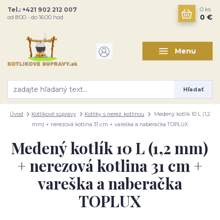
Tel.: +421 902 212 007
0
ks
0 €
od 8:00 - do 16:00 hod
Menu
Hľadať
Úvod
Kotlíkové súpravy
Kotlíky s nerez. kotlinou
Medený kotlík 10 L (1,2
mm) + nerezová kotlina 31 cm + vareška a naberačka TOPLUX
Medený kotlík 10 L (1,2 mm)
+ nerezová kotlina 31 cm +
vareška a naberačka
TOPLUX