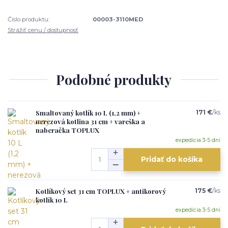
Číslo produktu:
00003-3110MED
Strážiť cenu / dostupnosť
Podobné produkty
Smaltovaný kotlík 10 L (1,2 mm) +
171 €
/
ks
nerezová kotlina 31 cm + vareška a
naberačka TOPLUX
expedícia 3-5 dní
Pridať do košíka
Kotlíkový set 31 cm TOPLUX + antikorový
175 €
/
ks
kotlík 10 L
expedícia 3-5 dní