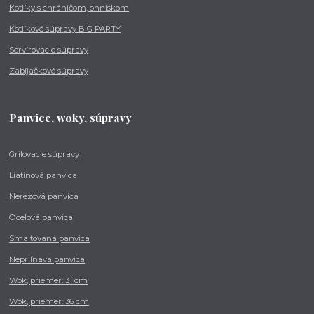
Kotlíky s chráničom, ohniskom
Kotlíkové súpravy BIG PARTY
Servírovacie súpravy
Zabíjačkové súpravy
Panvice, woky, súpravy
Grilovacie súpravy
Liatinová panvica
Nerezová panvica
Oceľová panvica
Smaltovaná panvica
Nepriľnavá panvica
Wok, priemer: 31 cm
Wok, priemer: 36 cm