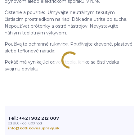
plynovom alebo elektrickom sporáku, v rúre.
Čistenie a použitie: Umývajte neutrálnym tekutým
čistiacim prostriedkom na riad! Dôkladne utrite do sucha.
Nepoužívať drôtenky a ostré nástrojov. Nevystavujte
náhlym teplotným výkyvom.
Používajte ochranné rukavice. Používajte drevené, plastové
alebo teflonové náradie.
Pekáč má vynikajúci odvod tepla, ľahko sa čistí vďaka
svojmu povlaku.
Tel.: +421 902 212 007
od 8:00 - do 16:00 hod
info@kotlikovesupravy.sk