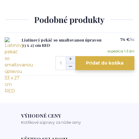
Podobné produkty
Liatinový pekáč so smaltovanou úpravou
74 €
/
ks
33 x 27 cm RED
expedícia 1-3 dní
Pridať do košíka
VÝHODNÉ CENY
Kotlíkové súpravy za nízke ceny