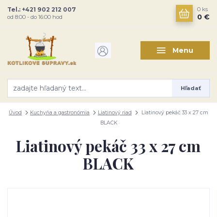
Tel.: +421 902 212 007
0
ks
0 €
od 8:00 - do 16:00 hod
Menu
Hľadať
Úvod
Kuchyňa a gastronómia
Liatinový riad
Liatinový pekáč 33 x 27 cm
BLACK
Liatinový pekáč 33 x 27 cm
BLACK