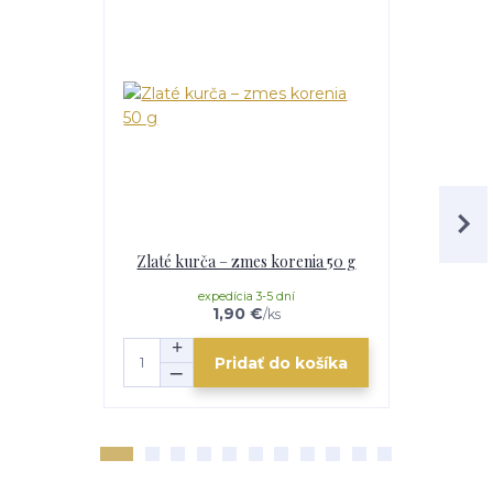
Zlaté kurča – zmes korenia 50 g
Stea
expedícia 3-5 dní
e
1,90 €
/
ks
Pridať do košíka