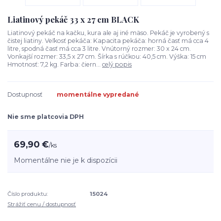
Liatinový pekáč 33 x 27 cm BLACK
Liatinový pekáč na kačku, kura ale aj iné mäso. Pekáč je vyrobený s
čistej liatiny. Veľkosť pekáča: Kapacita pekáča: horná časť má cca 4
litre, spodná časť má cca 3 litre. Vnútorný rozmer: 30 x 24 cm.
Vonkajší rozmer: 33,5 x 27 cm. Šírka s rúčkou: 40,5 cm. Výška: 15 cm
Hmotnosť: 7,2 kg. Farba: čiern...
celý popis
Dostupnosť
momentálne vypredané
Nie sme platcovia DPH
69,90 €
/
ks
Momentálne nie je k dispozícii
Číslo produktu:
15024
Strážiť cenu / dostupnosť