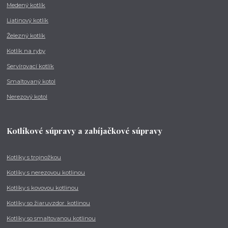
Medený kotlík
Liatinový kotlík
Železný kotlík
Kotlík na ryby
Servírovací kotlík
Smaltovaný kotol
Nerezový kotol
Kotlíkové súpravy a zabíjačkové súpravy
Kotlíky s trojnožkou
Kotlíky s nerezovou kotlinou
Kotlíky s kovovou kotlinou
Kotlíky so žiaruvzdor. kotlinou
Kotlíky so smaltovanou kotlinou