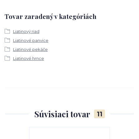
Tovar zaradený v kategóriách
Liatinový riad
Liatinové panvice
Liatinové pekáče
Liatinové hrnce
Súvisiaci tovar
11