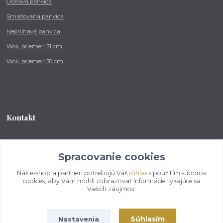
Oceľová panvica
Smaltovaná panvica
Nepriľnavá panvica
Wok, priemer: 31 cm
Wok, priemer: 36 cm
Kontakt
Tel.: +421 902 212 007
od 8:00 - do 16:00 hod
Spracovanie cookies
Náš e-shop a partneri potrebujú Váš
súhlas
s použitím súborov
info@kotlikovesupravy.sk
cookies, aby Vám mohli zobrazovať informácie týkajúce sa
Vašich záujmov.
Súhlasím
Nastavenia