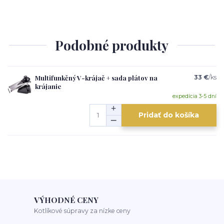
Podobné produkty
Multifunkčný V-krájač + sada plátov na
33 €
/
ks
krájanie
expedícia 3-5 dní
Pridať do košíka
VÝHODNÉ CENY
Kotlíkové súpravy za nízke ceny