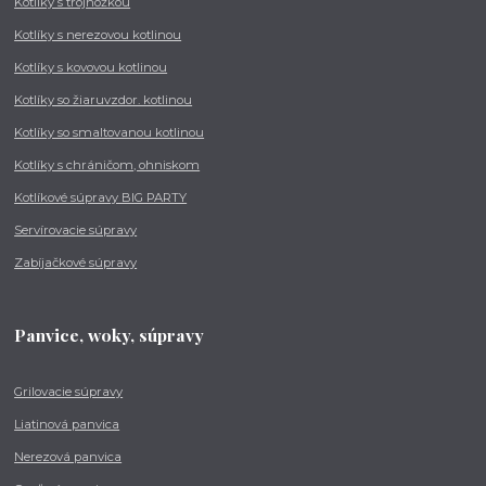
Kotlíky s trojnožkou
Kotlíky s nerezovou kotlinou
Kotlíky s kovovou kotlinou
Kotlíky so žiaruvzdor. kotlinou
Kotlíky so smaltovanou kotlinou
Kotlíky s chráničom, ohniskom
Kotlíkové súpravy BIG PARTY
Servírovacie súpravy
Zabíjačkové súpravy
Panvice, woky, súpravy
Grilovacie súpravy
Liatinová panvica
Nerezová panvica