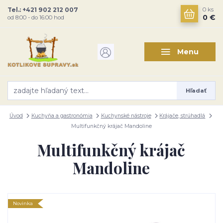
Tel.: +421 902 212 007
0
ks
0 €
od 8:00 - do 16:00 hod
Menu
Hľadať
Úvod
Kuchyňa a gastronómia
Kuchynské nástroje
Krájače, strúhadlá
Multifunkčný krájač Mandoline
Multifunkčný krájač
Mandoline
Novinka