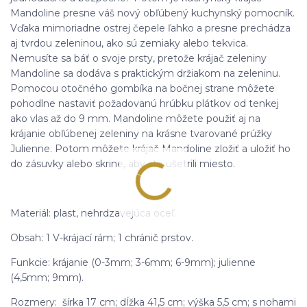
Mandoline presne váš nový obľúbený kuchynský pomocník.
Vďaka mimoriadne ostrej čepele ľahko a presne prechádza
aj tvrdou zeleninou, ako sú zemiaky alebo tekvica.
Nemusíte sa báť o svoje prsty, pretože krájač zeleniny
Mandoline sa dodáva s praktickým držiakom na zeleninu.
Pomocou otočného gombíka na bočnej strane môžete
pohodlne nastaviť požadovanú hrúbku plátkov od tenkej
ako vlas až do 9 mm. Mandoline môžete použiť aj na
krájanie obľúbenej zeleniny na krásne tvarované prúžky
Julienne. Potom môžete krájač Mandoline zložiť a uložiť ho
do zásuvky alebo skrine, aby ste ušetrili miesto.
Materiál: plast, nehrdzavejúca oceľ.
Obsah: 1 V-krájací rám; 1 chránič prstov.
Funkcie: krájanie (0-3mm; 3-6mm; 6-9mm); julienne
(4,5mm; 9mm).
Rozmery: šírka 17 cm; dĺžka 41,5 cm; výška 5,5 cm; s nohami