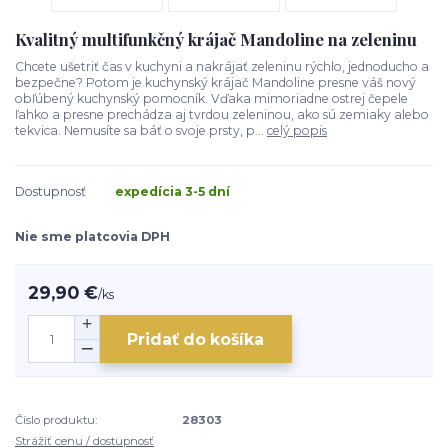
Kvalitný multifunkčný krájač Mandoline na zeleninu
Chcete ušetriť čas v kuchyni a nakrájať zeleninu rýchlo, jednoducho a
bezpečne? Potom je kuchynský krájač Mandoline presne váš nový
obľúbený kuchynský pomocník. Vďaka mimoriadne ostrej čepele
ľahko a presne prechádza aj tvrdou zeleninou, ako sú zemiaky alebo
tekvica. Nemusíte sa báť o svoje prsty, p...
celý popis
Dostupnosť
expedícia 3-5 dní
Nie sme platcovia DPH
29,90 €
/
ks
Pridať do košíka
Číslo produktu:
28303
Strážiť cenu / dostupnosť