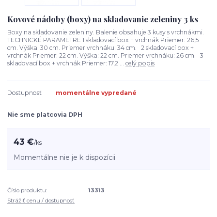
Kovové nádoby (boxy) na skladovanie zeleniny 3 ks
Boxy na skladovanie zeleniny. Balenie obsahuje 3 kusy s vrchnákmi.
TECHNICKÉ PARAMETRE 1 skladovací box + vrchnák Priemer: 26,5
cm. Výška: 30 cm. Priemer vrchnáku: 34 cm. 2 skladovací box +
vrchnák Priemer: 22 cm. Výška: 22 cm. Priemer vrchnáku: 26 cm. 3
skladovací box + vrchnák Priemer: 17,2 ...
celý popis
Dostupnosť
momentálne vypredané
Nie sme platcovia DPH
43 €
/
ks
Momentálne nie je k dispozícii
Číslo produktu:
13313
Strážiť cenu / dostupnosť