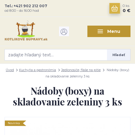
Tel.: +421 902 212 007
0
ks
0 €
od 8:00 - do 16:00 hod
Menu
Hľadať
Úvod
Kuchyňa a gastronómia
Jedlonosiče, fľaše na pitie
Nádoby (boxy)
na skladovanie zeleniny 3 ks
Nádoby (boxy) na
skladovanie zeleniny 3 ks
Novinka