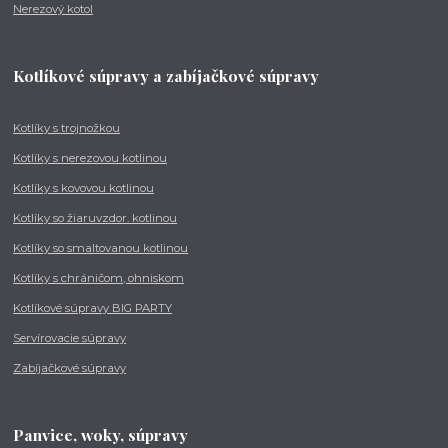
Nerezový kotol
Kotlíkové súpravy a zabíjačkové súpravy
Kotlíky s trojnožkou
Kotlíky s nerezovou kotlinou
Kotlíky s kovovou kotlinou
Kotlíky so žiaruvzdor. kotlinou
Kotlíky so smaltovanou kotlinou
Kotlíky s chráničom, ohniskom
Kotlíkové súpravy BIG PARTY
Servírovacie súpravy
Zabíjačkové súpravy
Panvice, woky, súpravy