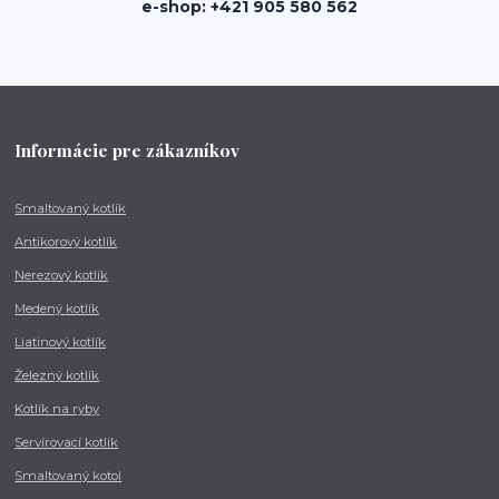
e-shop: +421 905 580 562
Informácie pre zákazníkov
Smaltovaný kotlík
Antikorový kotlík
Nerezový kotlík
Medený kotlík
Liatinový kotlík
Železný kotlík
Kotlík na ryby
Servírovací kotlík
Smaltovaný kotol