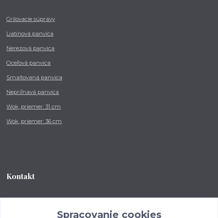
Grilovacie súpravy
Liatinová panvica
Nerezová panvica
Oceľová panvica
Smaltovaná panvica
Nepriľnavá panvica
Wok, priemer: 31 cm
Wok, priemer: 36 cm
Kontakt
Tel.: +421 902 212 007
od 8:00 - do 16:00 hod
Spracovanie cookies