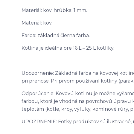
Materiál: kov, hrúbka: 1 mm.
Materiál: kov.
Farba: základná čierna farba.
Kotlina je ideálna pre 16 L – 25 L kotlíky.
Upozornenie: Základná farba na kovovej kotlin
pri prenose. Pri prvom používaní kotliny (paráku
Odporúčanie: Kovovú kotlinu je možne vyšamo
farbou, ktorá je vhodná na povrchovú úpravu 
teplotám (kotle, krby, výfuky, komínové rúry, pr
UPOZRNENIE: Fotky produktov sú ilustračné, môž