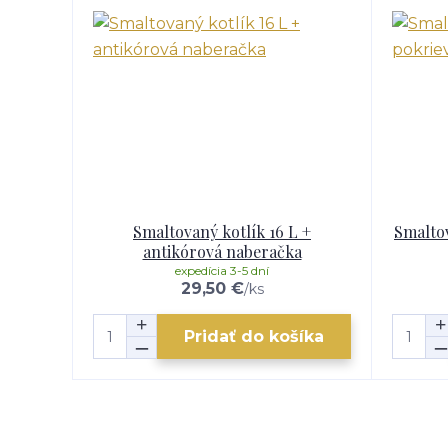
Smaltovaný kotlík 16 L +
Smaltov
antikórová naberačka
expedícia 3-5 dní
29,50 €
/
ks
Pridať do košíka