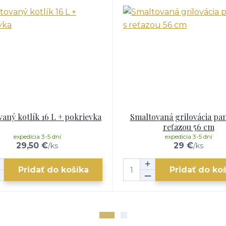
aný kotlík 16 L + pokrievka
Smaltovaná grilovácia pan
reťazou 56 cm
expedícia 3-5 dní
expedícia 3-5 dní
29,50 €
29 €
/
ks
/
ks
Pridať do košíka
Pridať do ko