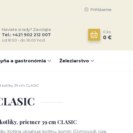
Prihlásenie
Neviete si rady? Zavolajte.
0
ks
Tel.: +421 902 212 007
0 €
od 8:00 - do 16:00 hod
yňa a gastronómia
Železiarstvo
d kotlíky 39 cm CLASIC
 CLASIC
 kotlíky, priemer 39 cm CLASIC
líky Kotlina obsahuje kotlinu, komín (Dymovod): rúra,