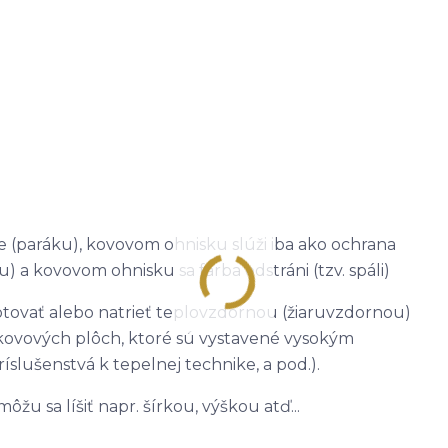
e (paráku), kovovom ohnisku slúži iba ako ochrana
) a kovovom ohnisku sa farba odstráni (tzv. spáli)
tovať alebo natrieť teplovzdornou (žiaruvzdornou)
kovových plôch, ktoré sú vystavené vysokým
íslušenstvá k tepelnej technike, a pod.).
u sa líšiť napr. šírkou, výškou atď...