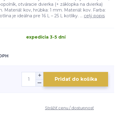
popolník, otváracie dvierka (+ záklopka na dvierka)
. Materiál: kov, hrúbka: 1 mm. Materiál: kov. Farba:
lina je ideálna pre 16 L – 25 L kotlíky. ...
celý popis
expedícia 3-5 dní
 DPH
Pridať do košíka
Strážiť cenu / dostupnosť