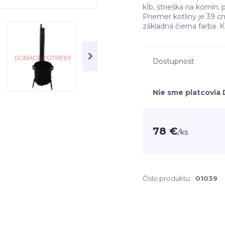
kĺb, strieška na komín, 
Priemer kotliny je 39 cm
základná čierna farba. Kot
Dostupnosť
Nie sme platcovia
78 €
/
ks
Číslo produktu:
01039