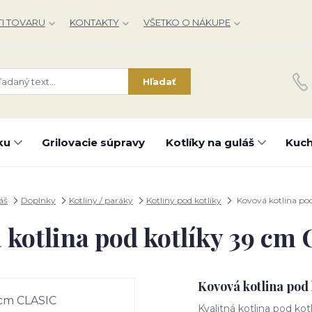
I TOVARU
KONTAKTY
VŠETKO O NÁKUPE
Hľadať
ku
Grilovacie súpravy
Kotlíky na guláš
Kuch
áš
Doplnky
Kotliny / paráky
Kotliny pod kotlíky
Kovová kotlina po
 kotlina pod kotlíky 39 cm
Kovová kotlina pod
Kvalitná kotlina pod kot