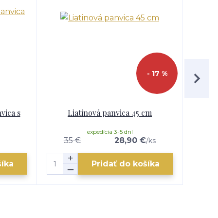
- 17 %
vica s
Liatinová panvica 45 cm
Paell
expedícia 3-5 dní
35 €
28,90 €
/
ks
šíka
Pridať do košíka