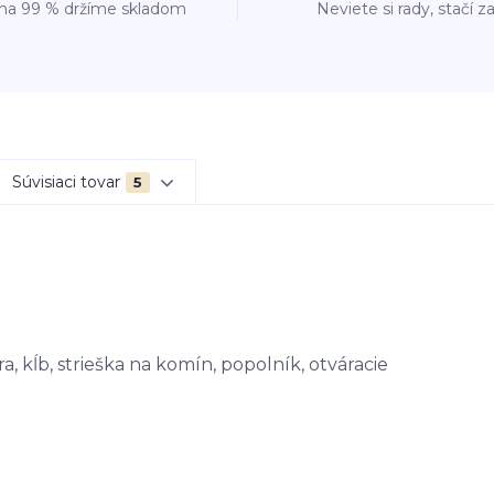
 na 99 % držíme skladom
Neviete si rady, stačí z
Súvisiaci tovar
5
, kĺb, strieška na komín, popolník, otváracie