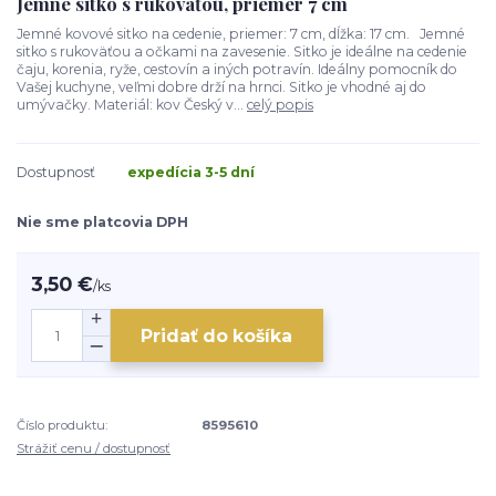
Jemné sitko s rukoväťou, priemer 7 cm
Jemné kovové sitko na cedenie, priemer: 7 cm, dĺžka: 17 cm. Jemné
sitko s rukoväťou a očkami na zavesenie. Sitko je ideálne na cedenie
čaju, korenia, ryže, cestovín a iných potravín. Ideálny pomocník do
Vašej kuchyne, veľmi dobre drží na hrnci. Sitko je vhodné aj do
umývačky. Materiál: kov Český v...
celý popis
Dostupnosť
expedícia 3-5 dní
Nie sme platcovia DPH
3,50 €
/
ks
Pridať do košíka
Číslo produktu:
8595610
Strážiť cenu / dostupnosť