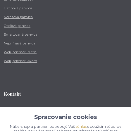
Liatinová panvica
Nerezová panvica
Oceľová panvica
Smaltovaná panvica
Nepriľnavá panvica
Wok, priemer: 31 cm
Wok, priemer: 36 cm
Kontakt
Tel.: +421 902 212 007
od 8:00 - do 16:00 hod
Spracovanie cookies
Náš e-shop a partneri potrebujú Váš
súhlas
s použitím súborov
info@kotlikovesupravy.sk