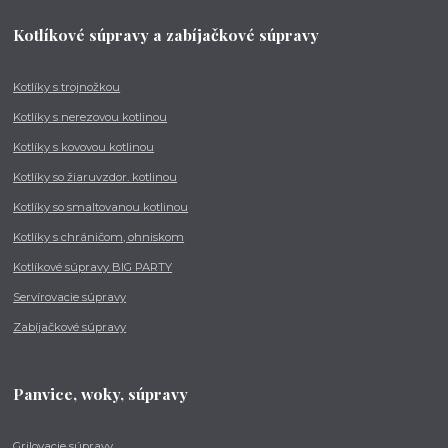
Kotlíkové súpravy a zabíjačkové súpravy
Kotlíky s trojnožkou
Kotlíky s nerezovou kotlinou
Kotlíky s kovovou kotlinou
Kotlíky so žiaruvzdor. kotlinou
Kotlíky so smaltovanou kotlinou
Kotlíky s chráničom, ohniskom
Kotlíkové súpravy BIG PARTY
Servírovacie súpravy
Zabíjačkové súpravy
Panvice, woky, súpravy
Grilovacie súpravy