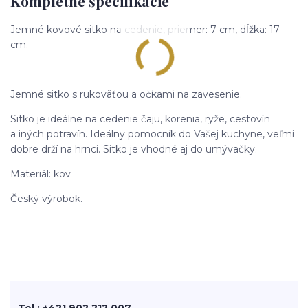
Kompletné špecifikácie
Jemné kovové sitko na cedenie, priemer: 7 cm, dĺžka: 17
cm.
Jemné sitko s rukoväťou a očkami na zavesenie.
Sitko je ideálne na cedenie čaju, korenia, ryže, cestovín
a iných potravín. Ideálny pomocník do Vašej kuchyne, veľmi
dobre drží na hrnci. Sitko je vhodné aj do umývačky.
Materiál: kov
Český výrobok.
Tel.: +421 902 212 007