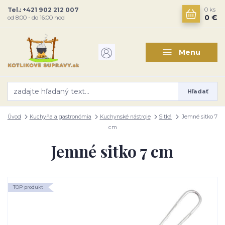
Tel.: +421 902 212 007
0
ks
0 €
od 8:00 - do 16:00 hod
Menu
Hľadať
Úvod
Kuchyňa a gastronómia
Kuchynské nástroje
Sitká
Jemné sitko 7
cm
Jemné sitko 7 cm
TOP produkt