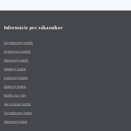
Informácie pre zákazníkov
Smaltovaný kotlík
Antikorový kotlík
Nerezový kotlík
Medený kotlík
Liatinový kotlík
Železný kotlík
Kotlík na ryby
Servírovací kotlík
Smaltovaný kotol
Nerezový kotol