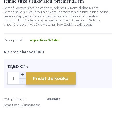
Jemné sitko s rukoväťou, priemer 24 cm
Jemné kovové sitko na cedenie, priemer: 24 cm, dĺžka: 40 cm.
Jemné sitko s rukoväťou a očkami na zavesenie. Sitko je ideálne na
cedenie čaju, korenia, ryže, cestovín a iných potravín. Ideálny
pomocník do Vašej kuchyne, veľmi dobre drží na hrnci. Sitko je
vhodné aj do umývačky. Materiál: kov Český ...
celý popis
Dostupnosť
expedícia 3-5 dní
Nie sme platcovia DPH
12,50 €
/
ks
Pridať do košíka
Číslo produktu:
8595616
Strážiť cenu / dostupnosť