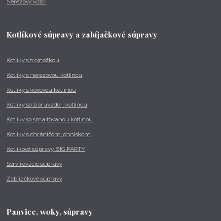
Nerezový kotol
Kotlíkové súpravy a zabíjačkové súpravy
Kotlíky s trojnožkou
Kotlíky s nerezovou kotlinou
Kotlíky s kovovou kotlinou
Kotlíky so žiaruvzdor. kotlinou
Kotlíky so smaltovanou kotlinou
Kotlíky s chráničom, ohniskom
Kotlíkové súpravy BIG PARTY
Servírovacie súpravy
Zabíjačkové súpravy
Panvice, woky, súpravy