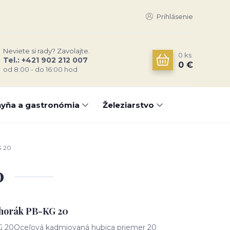
Prihlásenie
Neviete si rady? Zavolajte.
0
ks
Tel.: +421 902 212 007
0 €
od 8:00 - do 16:00 hod
yňa a gastronómia
Železiarstvo
G 20
0
horák PB-KG 20
G 20Oceľová kadmiovaná hubica priemer 20