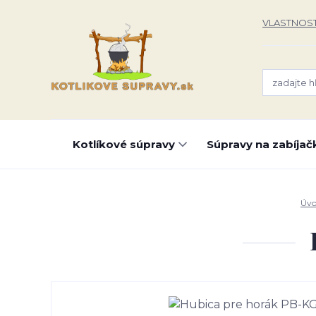
VLASTNOST
Kotlíkové súpravy
Súpravy na zabíjač
Úv