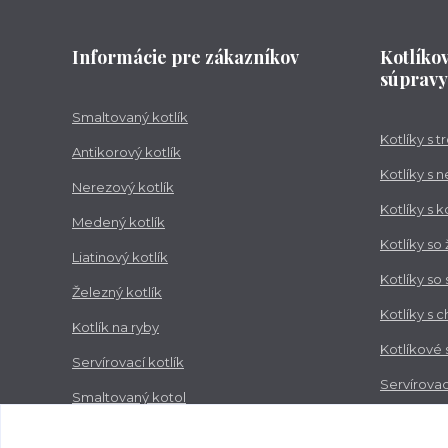
Informácie pre zákazníkov
Kotlíko
súpravy
Smaltovaný kotlík
Kotlíky s 
Antikorový kotlík
Kotlíky s 
Nerezový kotlík
Kotlíky s 
Medený kotlík
Kotlíky so
Liatinový kotlík
Kotlíky so
Železný kotlík
Kotlíky s 
Kotlík na ryby
Kotlíkové
Servírovací kotlík
Servírovac
Smaltovaný kotol
Zabíjačko
Nerezový kotol