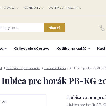
I TOVARU
KONTAKTY
VŠETKO O NÁKUPE
Hľadať
ku
Grilovacie súpravy
Kotlíky na guláš
Kuch
od
Kuchyňa a gastronómia
Likvidácia buriny
Hubica pre horák PB-K
Hubica pre horák PB-KG 2
Hubica 20 mm pre 
Hubica pre horák PB-K