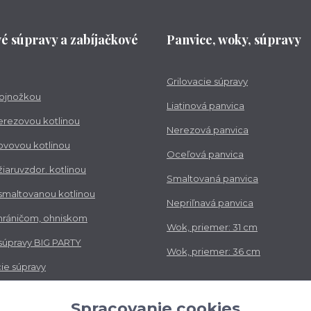
vé súpravy a zabíjačkové
Panvice, woky, súpravy
Grilovacie súpravy
trojnožkou
Liatinová panvica
nerezovou kotlinou
Nerezová panvica
kovovou kotlinou
Oceľová panvica
 žiaruvzdor. kotlinou
Smaltovaná panvica
 smaltovanou kotlinou
Nepriľnavá panvica
chráničom, ohniskom
Wok, priemer: 31 cm
 súpravy BIG PARTY
Wok, priemer: 36 cm
ie súpravy
vé súpravy
Spracovanie cookies