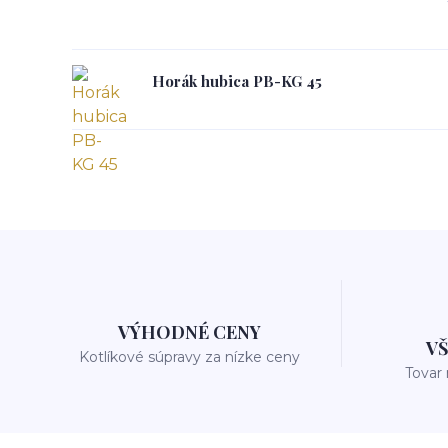
Horák hubica PB-KG 45
VÝHODNÉ CENY
V
Kotlíkové súpravy za nízke ceny
Tovar