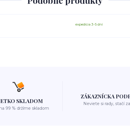
Podobné produkty
expedícia 3-5 dní
ZÁKAZNÍCKA POD
ŠETKO SKLADOM
Neviete si rady, stačí z
 na 99 % držíme skladom