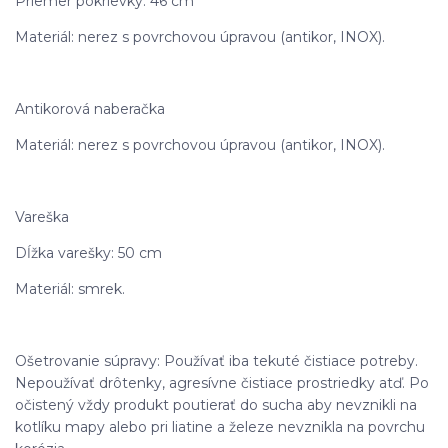
Priemer pokrievky: 46 cm
Materiál: nerez s povrchovou úpravou (antikor, INOX).
Antikorová naberačka
Materiál: nerez s povrchovou úpravou (antikor, INOX).
Vareška
Dĺžka varešky: 50 cm
Materiál: smrek.
Ošetrovanie súpravy: Používať iba tekuté čistiace potreby.
Nepoužívať drôtenky, agresívne čistiace prostriedky atď. Po
očistený vždy produkt poutierať do sucha aby nevznikli na
kotlíku mapy alebo pri liatine a železe nevznikla na povrchu