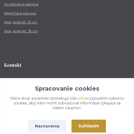
Smaltovaná panvica
Nepriľnavá panvica
Wok, priemer: 31 cm
Wok, priemer: 36 cm
Kontakt
Tel.: +421 902 212 007
od 8:00 - do 16:00 hod
Spracovanie cookies
Náš e-shop a partneri potrebujú Váš
súhlas
s použitím súborov
info@kotlikovesupravy.sk
cookies, aby Vám mohli zobrazovať informácie týkajúce sa
Vašich záujmov.
Súhlasím
Nastavenia