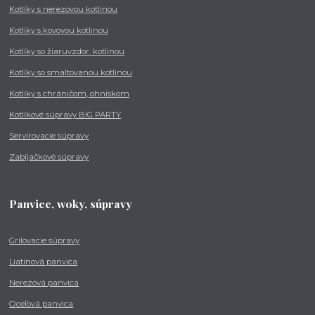
Kotlíky s nerezovou kotlinou
Kotlíky s kovovou kotlinou
Kotlíky so žiaruvzdor. kotlinou
Kotlíky so smaltovanou kotlinou
Kotlíky s chráničom, ohniskom
Kotlíkové súpravy BIG PARTY
Servírovacie súpravy
Zabíjačkové súpravy
Panvice, woky, súpravy
Grilovacie súpravy
Liatinová panvica
Nerezová panvica
Oceľová panvica