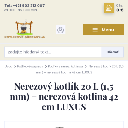
Tel.: +421 902 212 007
0
ks
0 €
od 8:00 - do 16:00 hod
Menu
Hľadať
Úvod
Kotlíkové súpravy
Kotlíky s nerez. kotlinou
Nerezový kotlík 20 L (1,5
mm) + nerezová kotlina 42 cm LUXUS
Nerezový kotlík 20 L (1,5
mm) + nerezová kotlina 42
cm LUXUS