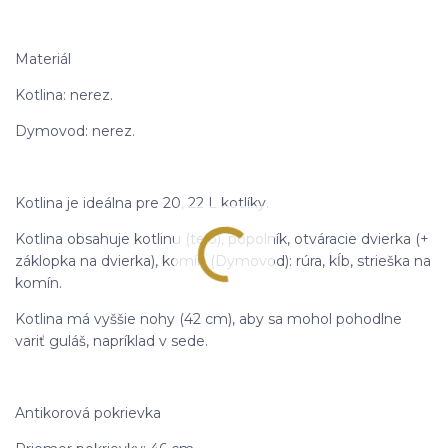
Materiál
Kotlina: nerez.
Dymovod: nerez.
Kotlina je ideálna pre 20, 22 L kotlíky.
Kotlina obsahuje kotlinu (telo), popolník, otváracie dvierka (+
záklopka na dvierka), komín (Dymovod): rúra, kĺb, strieška na
komín.
Kotlina má vyššie nohy (42 cm), aby sa mohol pohodlne
variť guláš, napríklad v sede.
Antikorová pokrievka