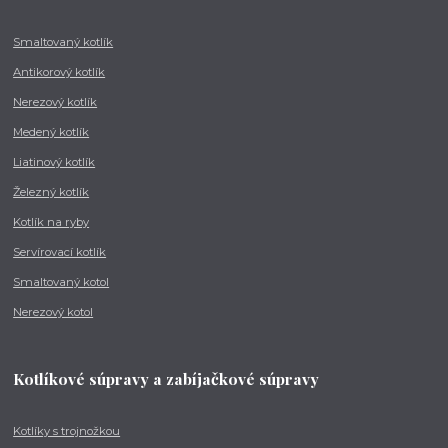
Smaltovaný kotlík
Antikorový kotlík
Nerezový kotlík
Medený kotlík
Liatinový kotlík
Železný kotlík
Kotlík na ryby
Servírovací kotlík
Smaltovaný kotol
Nerezový kotol
Kotlíkové súpravy a zabíjačkové súpravy
Kotlíky s trojnožkou