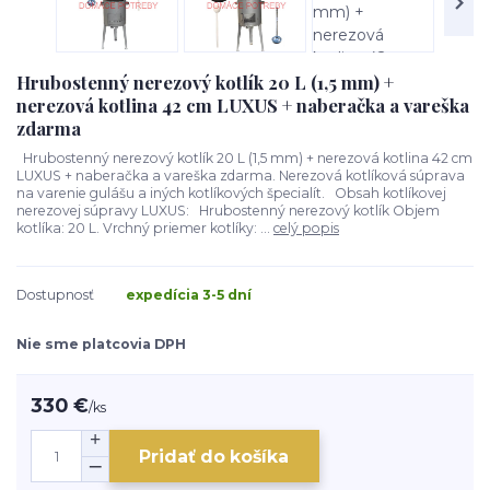
Hrubostenný nerezový kotlík 20 L (1,5 mm) +
nerezová kotlina 42 cm LUXUS + naberačka a vareška
zdarma
Hrubostenný nerezový kotlík 20 L (1,5 mm) + nerezová kotlina 42 cm
LUXUS + naberačka a vareška zdarma. Nerezová kotlíková súprava
na varenie gulášu a iných kotlíkových špecialít. Obsah kotlíkovej
nerezovej súpravy LUXUS: Hrubostenný nerezový kotlík Objem
kotlíka: 20 L. Vrchný priemer kotlíky: ...
celý popis
Dostupnosť
expedícia 3-5 dní
Nie sme platcovia DPH
330 €
/
ks
Pridať do košíka