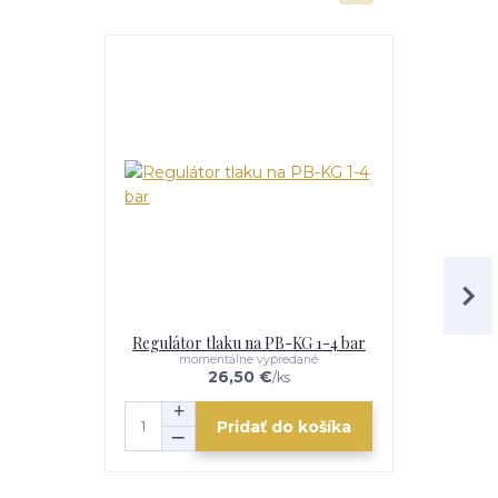
Regulátor tlaku na PB-KG 1-4 bar
Flexi hadi
momentálne vypredané
26,50 €
/
ks
Pridať do košíka