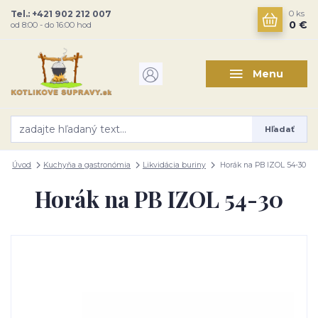
Tel.: +421 902 212 007
0
ks
0 €
od 8:00 - do 16:00 hod
Menu
Hľadať
Úvod
Kuchyňa a gastronómia
Likvidácia buriny
Horák na PB IZOL 54-30
Horák na PB IZOL 54-30