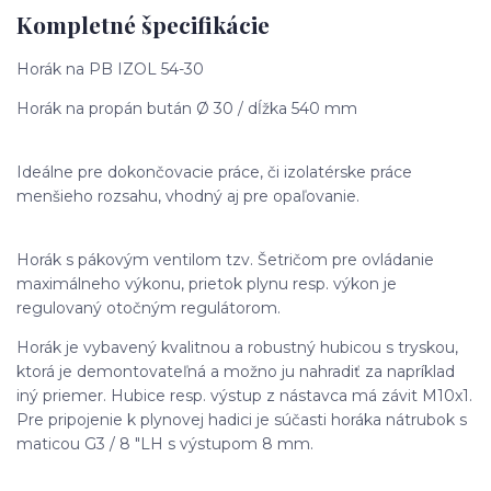
Kompletné špecifikácie
Horák na PB IZOL 54-30
Horák na propán bután Ø 30 / dĺžka 540 mm
Ideálne pre dokončovacie práce, či izolatérske práce
menšieho rozsahu, vhodný aj pre opaľovanie.
Horák s pákovým ventilom tzv. Šetričom pre ovládanie
maximálneho výkonu, prietok plynu resp. výkon je
regulovaný otočným regulátorom.
Horák je vybavený kvalitnou a robustný hubicou s tryskou,
ktorá je demontovateľná a možno ju nahradiť za napríklad
iný priemer. Hubice resp. výstup z nástavca má závit M10x1.
Pre pripojenie k plynovej hadici je súčasti horáka nátrubok s
maticou G3 / 8 "LH s výstupom 8 mm.