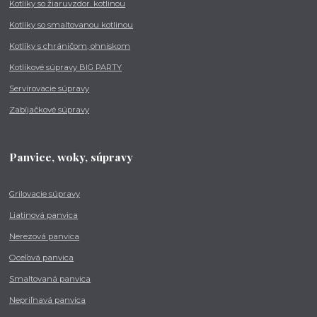
Kotlíky so žiaruvzdor. kotlinou
Kotlíky so smaltovanou kotlinou
Kotlíky s chráničom, ohniskom
Kotlíkové súpravy BIG PARTY
Servírovacie súpravy
Zabíjačkové súpravy
Panvice, woky, súpravy
Grilovacie súpravy
Liatinová panvica
Nerezová panvica
Oceľová panvica
Smaltovaná panvica
Nepriľnavá panvica