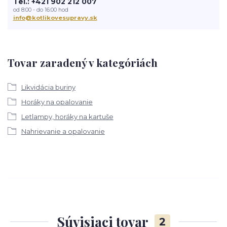
Tel.: +421 902 212 007
od 8:00 - do 16:00 hod
info@kotlikovesupravy.sk
Tovar zaradený v kategóriách
Likvidácia buriny
Horáky na opalovanie
Letlampy, horáky na kartuše
Nahrievanie a opalovanie
Súvisiaci tovar
2