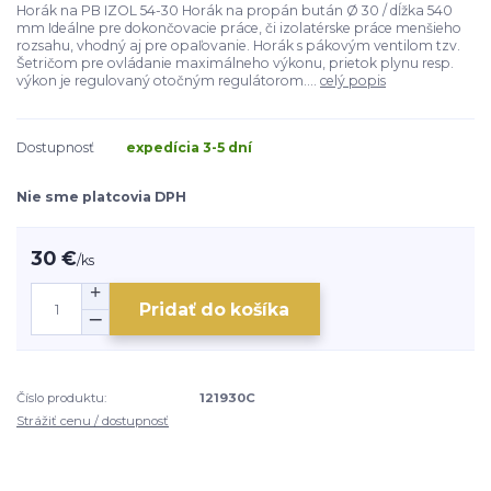
Horák na PB IZOL 54-30 Horák na propán bután Ø 30 / dĺžka 540
mm Ideálne pre dokončovacie práce, či izolatérske práce menšieho
rozsahu, vhodný aj pre opaľovanie. Horák s pákovým ventilom tzv.
Šetričom pre ovládanie maximálneho výkonu, prietok plynu resp.
výkon je regulovaný otočným regulátorom....
celý popis
Dostupnosť
expedícia 3-5 dní
Nie sme platcovia DPH
30 €
/
ks
Pridať do košíka
Číslo produktu:
121930C
Strážiť cenu / dostupnosť