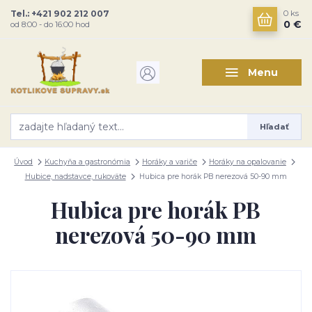
Tel.: +421 902 212 007
0
ks
0 €
od 8:00 - do 16:00 hod
Menu
Hľadať
Úvod
Kuchyňa a gastronómia
Horáky a variče
Horáky na opalovanie
Hubice, nadstavce, rukoväte
Hubica pre horák PB nerezová 50-90 mm
Hubica pre horák PB
nerezová 50-90 mm