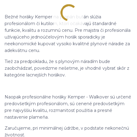
Bežné horáky Kemper na propán bután slúžia
profesionálom či kutilom, ktorí očakávajú štandardné
funkcie, kvalitu a rozumnú cenu. Pre majstra či profesionála
užívajúceho jednoúčelovým horák sporadicky je
neekonomické kupovať vysoko kvalitné plynové náradie za
adekvátnu cenu.
Tiež za predpokladu, že s plynovým náradím bude
zaobchádzať, povedzme nešetrne, je vhodné vybrať skôr z
kategórie lacnejších horákov.
Naopak profesionálne horáky Kemper - Walkover sú určené
predovšetkým profesionálom, sú cenené predovšetkým
pre najvyššiu kvalitu, rozmanitosť použitia a presné
nastavenie plameňa.
Zaručujeme, pri minimálnej údržbe, v podstate nekonečnú
životnosť.