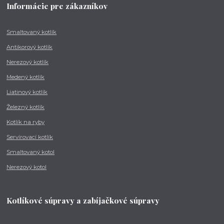
Informácie pre zákazníkov
Smaltovaný kotlík
Antikorový kotlík
Nerezový kotlík
Medený kotlík
Liatinový kotlík
Železný kotlík
Kotlík na ryby
Servírovací kotlík
Smaltovaný kotol
Nerezový kotol
Kotlíkové súpravy a zabíjačkové súpravy