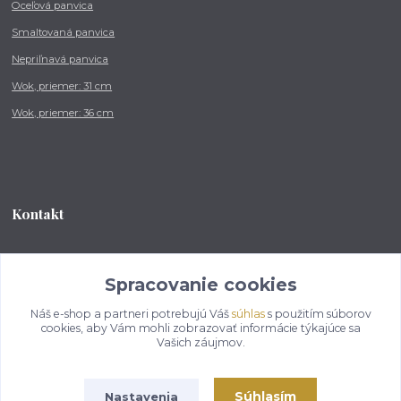
Oceľová panvica
Smaltovaná panvica
Nepriľnavá panvica
Wok, priemer: 31 cm
Wok, priemer: 36 cm
Kontakt
Tel.: +421 902 212 007
od 8:00 - do 16:00 hod
Spracovanie cookies
Náš e-shop a partneri potrebujú Váš
súhlas
s použitím súborov
info@kotlikovesupravy.sk
cookies, aby Vám mohli zobrazovať informácie týkajúce sa
Vašich záujmov.
Súhlasím
Nastavenia