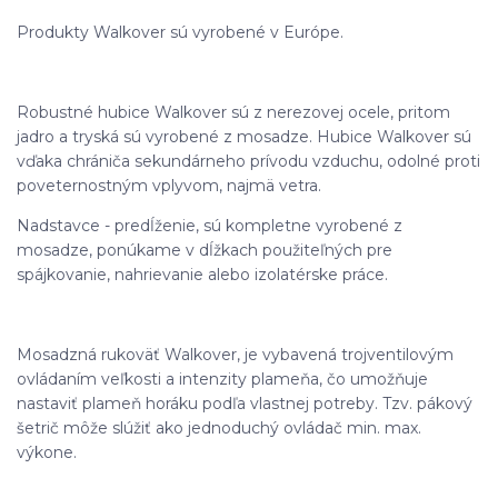
Produkty Walkover sú vyrobené v Európe.
Robustné hubice Walkover sú z nerezovej ocele, pritom
jadro a tryská sú vyrobené z mosadze. Hubice Walkover sú
vďaka chrániča sekundárneho prívodu vzduchu, odolné proti
poveternostným vplyvom, najmä vetra.
Nadstavce - predĺženie, sú kompletne vyrobené z
mosadze, ponúkame v dĺžkach použiteľných pre
spájkovanie, nahrievanie alebo izolatérske práce.
Mosadzná rukoväť Walkover, je vybavená trojventilovým
ovládaním veľkosti a intenzity plameňa, čo umožňuje
nastaviť plameň horáku podľa vlastnej potreby. Tzv. pákový
šetrič môže slúžiť ako jednoduchý ovládač min. max.
výkone.