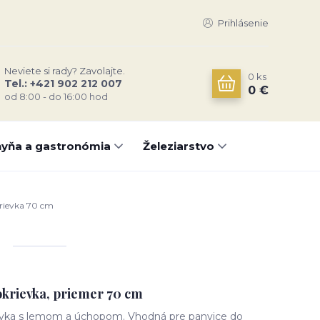
Prihlásenie
Neviete si rady? Zavolajte.
0
ks
Tel.: +421 902 212 007
0 €
od 8:00 - do 16:00 hod
yňa a gastronómia
Železiarstvo
rievka 70 cm
okrievka, priemer 70 cm
ievka s lemom a úchopom. Vhodná pre panvice do