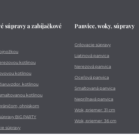
vé súpravy a zabíjačkové
Panvice, woky, súpravy
Grilovacie súpravy
trojnožkou
Liatinová panvica
nerezovou kotlinou
Nerezová panvica
kovovou kotlinou
Oceľová panvica
 žiaruvzdor. kotlinou
Smaltovaná panvica
 smaltovanou kotlinou
Nepriľnavá panvica
chráničom, ohniskom
Wok, priemer: 31 cm
 súpravy BIG PARTY
Wok, priemer: 36 cm
ie súpravy
vé súpravy