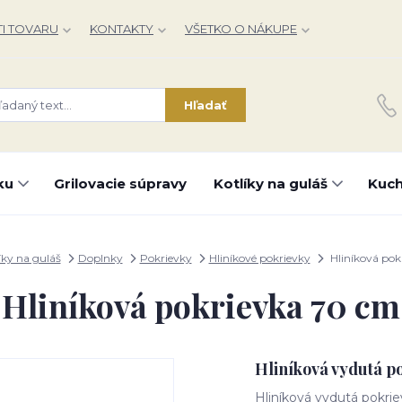
I TOVARU
KONTAKTY
VŠETKO O NÁKUPE
Hľadať
ku
Grilovacie súpravy
Kotlíky na guláš
Kuch
íky na guláš
Doplnky
Pokrievky
Hliníkové pokrievky
Hliníková pok
Hliníková pokrievka 70 cm
Hliníková vydutá p
Hliníková vydutá pokr