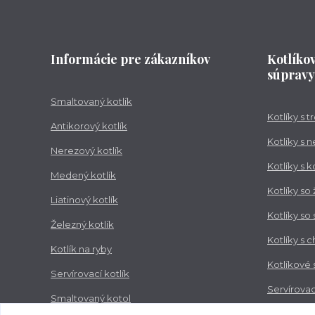
Informácie pre zákazníkov
Kotlíko
súpravy
Smaltovaný kotlík
Kotlíky s 
Antikorový kotlík
Kotlíky s 
Nerezový kotlík
Kotlíky s 
Medený kotlík
Kotlíky so
Liatinový kotlík
Kotlíky so
Železný kotlík
Kotlíky s 
Kotlík na ryby
Kotlíkové
Servírovací kotlík
Servírovac
Smaltovaný kotol
Zabíjačko