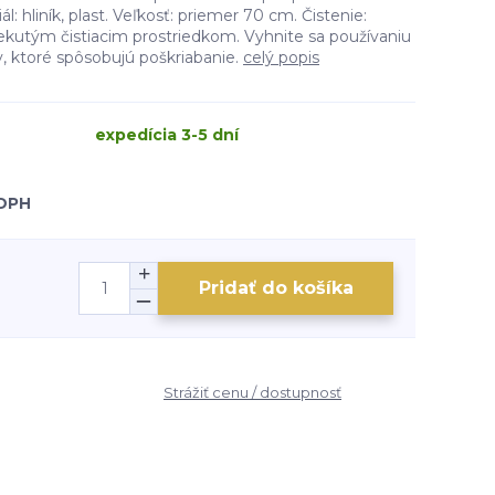
: hliník, plast. Veľkosť: priemer 70 cm. Čistenie:
kutým čistiacim prostriedkom. Vyhnite sa používaniu
v, ktoré spôsobujú poškriabanie.
celý popis
expedícia 3-5 dní
 DPH
Pridať do košíka
Strážiť cenu / dostupnosť