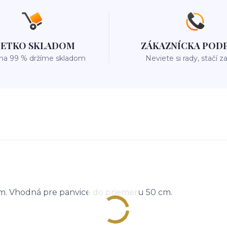
ŠETKO SKLADOM
ZÁKAZNÍCKA POD
 na 99 % držíme skladom
Neviete si rady, stačí z
m. Vhodná pre panvice do priemeru 50 cm.