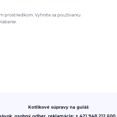
im prostriedkom. Vyhnite sa používaniu
iabanie.
Kotlikové súpravy na guláš
návok, osobný odber, reklamácie: + 421 948 212 600,