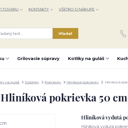
I TOVARU
KONTAKTY
VŠETKO O NÁKUPE
Hľadať
ku
Grilovacie súpravy
Kotlíky na guláš
Kuch
íky na guláš
Doplnky
Pokrievky
Hliníkové pokrievky
Hliníková pok
Hliníková pokrievka 50 cm
Hliníková vydutá p
Hliníková vydutá pokr