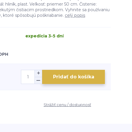
: hliník, plast. Veľkosť: priemer 50 cm. Čistenie:
kutým čistiacim prostriedkom. Vyhnite sa používaniu
v, ktoré spôsobujú poškriabanie.
celý popis
expedícia 3-5 dní
 DPH
Pridať do košíka
Strážiť cenu / dostupnosť