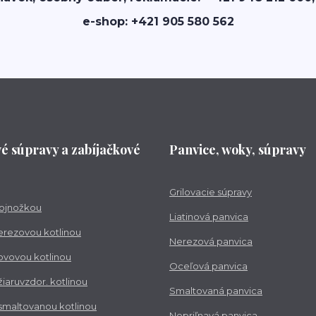
e-shop: +421 905 580 562
vé súpravy a zabíjačkové
Panvice, woky, súpravy
Grilovacie súpravy
trojnožkou
Liatinová panvica
nerezovou kotlinou
Nerezová panvica
kovovou kotlinou
Oceľová panvica
 žiaruvzdor. kotlinou
Smaltovaná panvica
 smaltovanou kotlinou
Nepriľnavá panvica