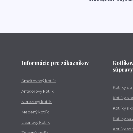
Informácie pre zákazníkov
Kotlíko
súpravy
Smaltovaný kotlík
Kotlíky s 
Antikorový kotlík
Kotlíky s 
Nerezový kotlík
Kotlíky s 
Medený kotlík
Kotlíky so
Liatinový kotlík
Kotlíky so
Železný kotlík