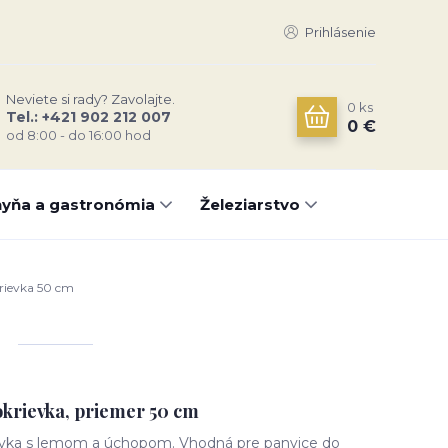
Prihlásenie
Neviete si rady? Zavolajte.
0
ks
Tel.: +421 902 212 007
0 €
od 8:00 - do 16:00 hod
yňa a gastronómia
Železiarstvo
rievka 50 cm
okrievka, priemer 50 cm
ievka s lemom a úchopom. Vhodná pre panvice do