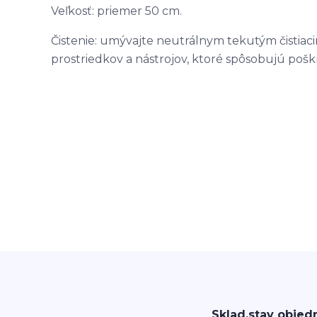
Veľkosť: priemer 50 cm.
Čistenie: umývajte neutrálnym tekutým čistiac
prostriedkov a nástrojov, ktoré spôsobujú poškr
Sklad,stav objed