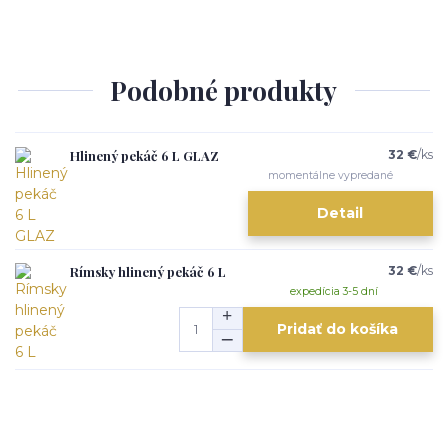
Podobné produkty
Hlinený pekáč 6 L GLAZ
32 €
/
ks
momentálne vypredané
Detail
Rímsky hlinený pekáč 6 L
32 €
/
ks
expedícia 3-5 dní
Pridať do košíka