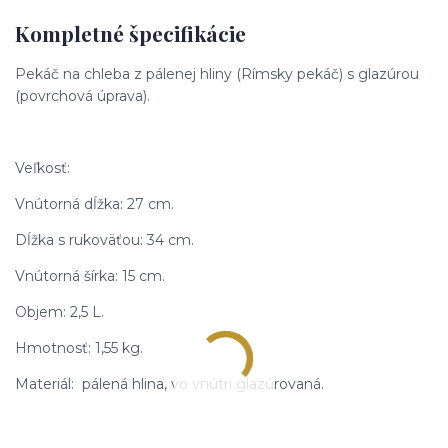
Kompletné špecifikácie
Pekáč na chleba z pálenej hliny (Rímsky pekáč) s glazúrou
(povrchová úprava).
Veľkosť:
Vnútorná dĺžka: 27 cm.
Dĺžka s rukoväťou: 34 cm.
Vnútorná šírka: 15 cm.
Objem: 2,5 L.
Hmotnosť: 1,55 kg.
Materiál: pálená hlina, vo vnútri glazúrovaná.