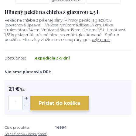
Hlinený pekáč na chleba s glazúrou 2,5 l
Pekáč na chleba z pálenej hliny (Rímsky pekáč) s glazúrou
(povrchová úprava). Veľkosť: Vnútorná dĺžka: 27 cm. Dĺžka
s rukoväťou: 34 cm. Vnútorná šírka: 15 cm. Objem: 2,5 L. Hmotnosť:
1,55 kg. Materiál: pálená hlina, vo vnútri glazúrovaná. Spôsob
použitia : Misu vždy vložte do studenej rúry, gri...
celý popis
Dostupnosť
expedícia 3-5 dní
Nie sme platcovia DPH
21 €
/
ks
Pridať do košíka
Číslo produktu:
14894
Strážiť cenu / dostupnosť