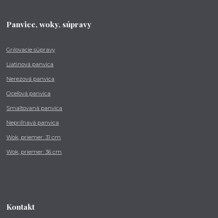
Panvice, woky, súpravy
Grilovacie súpravy
Liatinová panvica
Nerezová panvica
Oceľová panvica
Smaltovaná panvica
Nepriľnavá panvica
Wok, priemer: 31 cm
Wok, priemer: 36 cm
Kontakt