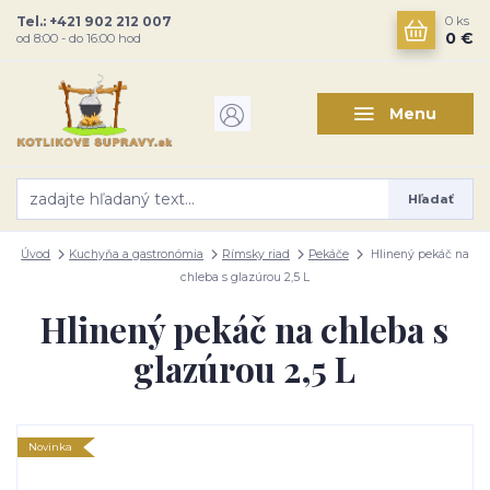
Tel.: +421 902 212 007
0
ks
0 €
od 8:00 - do 16:00 hod
Menu
Hľadať
Úvod
Kuchyňa a gastronómia
Rímsky riad
Pekáče
Hlinený pekáč na
chleba s glazúrou 2,5 L
Hlinený pekáč na chleba s
glazúrou 2,5 L
Novinka