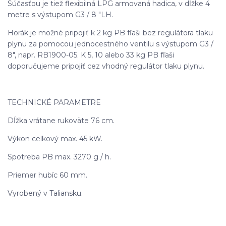
Súčasťou je tiež flexibilná LPG armovaná hadica, v dĺžke 4
metre s výstupom G3 / 8 "LH.
Horák je možné pripojiť k 2 kg PB fľaši bez regulátora tlaku
plynu za pomocou jednocestného ventilu s výstupom G3 /
8", napr. RB1900-05. K 5, 10 alebo 33 kg PB fľaši
doporučujeme pripojiť cez vhodný regulátor tlaku plynu.
TECHNICKÉ PARAMETRE
Dĺžka vrátane rukoväte 76 cm.
Výkon celkový max. 45 kW.
Spotreba PB max. 3270 g / h.
Priemer hubíc 60 mm.
Vyrobený v Taliansku.