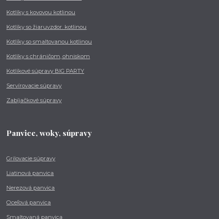
Kotlíky s kovovou kotlinou
Kotlíky so žiaruvzdor. kotlinou
Kotlíky so smaltovanou kotlinou
Kotlíky s chráničom, ohniskom
Kotlíkové súpravy BIG PARTY
Servírovacie súpravy
Zabíjačkové súpravy
Panvice, woky, súpravy
Grilovacie súpravy
Liatinová panvica
Nerezová panvica
Oceľová panvica
Smaltovaná panvica