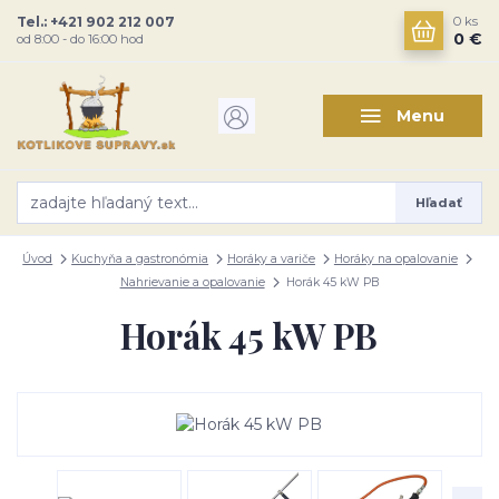
Tel.: +421 902 212 007
0
ks
0 €
od 8:00 - do 16:00 hod
Menu
Hľadať
Úvod
Kuchyňa a gastronómia
Horáky a variče
Horáky na opalovanie
Nahrievanie a opalovanie
Horák 45 kW PB
Horák 45 kW PB