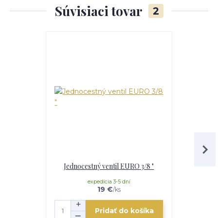
Súvisiaci tovar
2
Jednocestný ventil EURO 3/8 "
Regulátor t
expedícia 3-5 dní
e
19 €
/
ks
Pridať do košíka