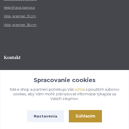
Nepriľnavá panvica
Wok, priemer: 31 cm
Wok, priemer: 36 cm
Kontakt
Tel.: +421 902 212 007
od 8:00 - do 16:00 hod
Spracovanie cookies
Náš e-shop a partneri potrebujú Váš
súhlas
s použitím súborov
info@kotlikovesupravy.sk
cookies, aby Vám mohli zobrazovať informácie týkajúce sa
Vašich záujmov.
Súhlasím
Nastavenia
Copyright © 2017-2050 kotlikovesupravy.sk, všetky práva vyhradené..