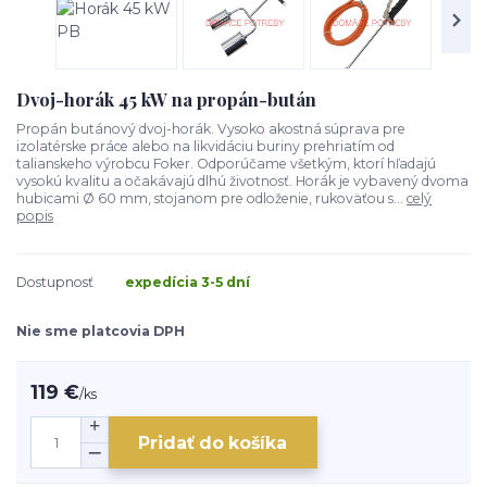
Dvoj-horák 45 kW na propán-bután
Propán butánový dvoj-horák. Vysoko akostná súprava pre
izolatérske práce alebo na likvidáciu buriny prehriatím od
talianskeho výrobcu Foker. Odporúčame všetkým, ktorí hľadajú
vysokú kvalitu a očakávajú dlhú životnosť. Horák je vybavený dvoma
hubicami Ø 60 mm, stojanom pre odloženie, rukoväťou s...
celý
popis
Dostupnosť
expedícia 3-5 dní
Nie sme platcovia DPH
119 €
/
ks
Pridať do košíka