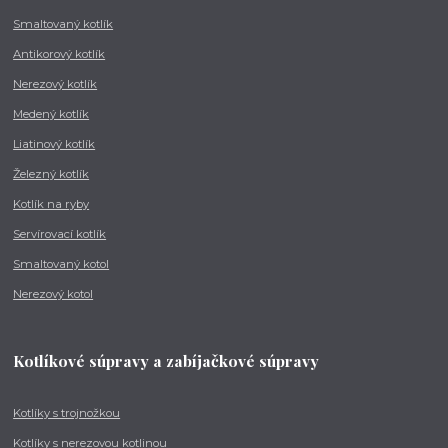
Smaltovaný kotlík
Antikorový kotlík
Nerezový kotlík
Medený kotlík
Liatinový kotlík
Železný kotlík
Kotlík na ryby
Servírovací kotlík
Smaltovaný kotol
Nerezový kotol
Kotlíkové súpravy a zabíjačkové súpravy
Kotlíky s trojnožkou
Kotlíky s nerezovou kotlinou