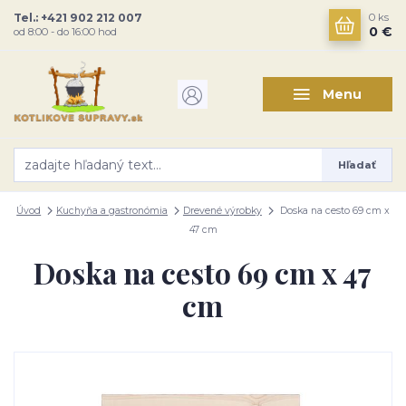
Tel.: +421 902 212 007
0
ks
0 €
od 8:00 - do 16:00 hod
Menu
Hľadať
Úvod
Kuchyňa a gastronómia
Drevené výrobky
Doska na cesto 69 cm x
47 cm
Doska na cesto 69 cm x 47
cm