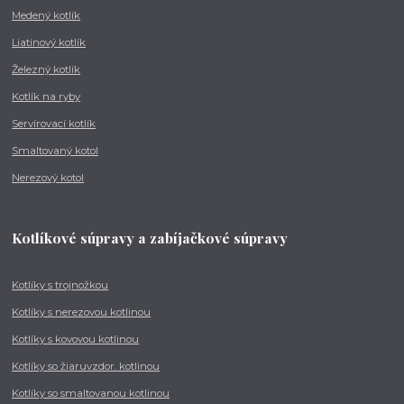
Medený kotlík
Liatinový kotlík
Železný kotlík
Kotlík na ryby
Servírovací kotlík
Smaltovaný kotol
Nerezový kotol
Kotlíkové súpravy a zabíjačkové súpravy
Kotlíky s trojnožkou
Kotlíky s nerezovou kotlinou
Kotlíky s kovovou kotlinou
Kotlíky so žiaruvzdor. kotlinou
Kotlíky so smaltovanou kotlinou