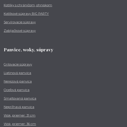
Kotlíky s chráničom, ohniskom
Kotlíkové súpravy BIG PARTY
Servírovacie súpravy
Zabíjačkové súpravy
Panvice, woky, súpravy
Grilovacie súpravy
Liatinová panvica
Nerezová panvica
Oceľová panvica
Smaltovaná panvica
Nepriľnavá panvica
Wok, priemer: 31 cm
Wok, priemer: 36 cm