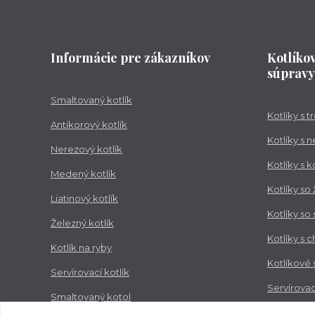
Informácie pre zákazníkov
Kotlíko
súpravy
Smaltovaný kotlík
Kotlíky s 
Antikorový kotlík
Kotlíky s 
Nerezový kotlík
Kotlíky s 
Medený kotlík
Kotlíky so
Liatinový kotlík
Kotlíky so
Železný kotlík
Kotlíky s 
Kotlík na ryby
Kotlíkové
Servírovací kotlík
Servírovac
Smaltovaný kotol
Zabíjačko