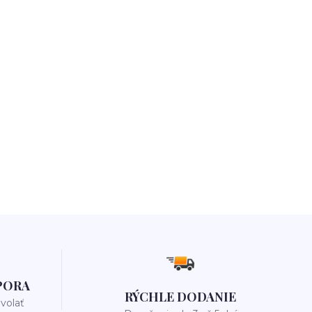
PORA
RÝCHLE DODANIE
avolať