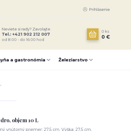
Prihlásenie
Neviete si rady? Zavolajte.
0
ks
Tel.: +421 902 212 007
0 €
od 8:00 - do 16:00 hod
yňa a gastronómia
Železiarstvo
L
edro, objem 10 L
ý vnútorný priemer: 27,5 cm. Výška: 27,5 cm.