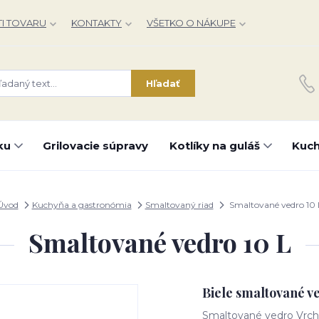
I TOVARU
KONTAKTY
VŠETKO O NÁKUPE
Hľadať
ku
Grilovacie súpravy
Kotlíky na guláš
Kuch
Úvod
Kuchyňa a gastronómia
Smaltovaný riad
Smaltované vedro 10 
Smaltované vedro 10 L
Biele smaltované v
Smaltované vedro Vrchn