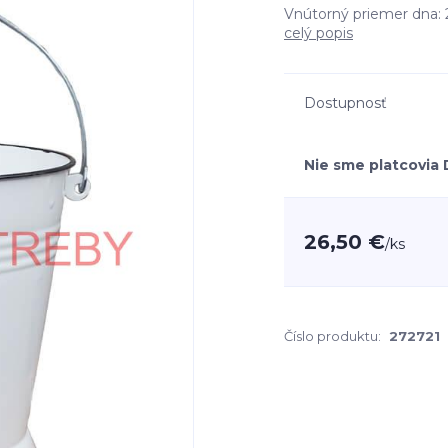
Vnútorný priemer dna: 21
celý popis
Dostupnosť
Nie sme platcovia
26,50 €
/
ks
Číslo produktu:
272721